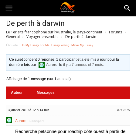
Australia-
De perth à darwin
Le 1er site francophone sur l’Australie, le pays-continent
›
Forums
›
australie.com
Général
›
Voyager ensemble
›
De perth à darwin
Étiqueté :
Do My Essay For Me
,
Essay writing
,
Make My Essay
Ce sujet contient 0 réponse, 1 participant et a été mis à jour pour la
dernière fois par
Aurore
, le
il y a 7 années et 7 mois
.
Affichage de 1 message (sur 1 au total)
Auteur
Messages
13 janvier 2019 à 12 h 14 min
#719575
Aurore
Participant
Recherche petsonne pour roadtrip côte ouest à partir de