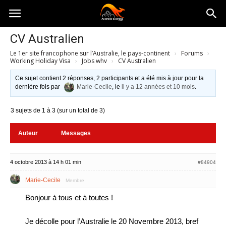
Australia-
CV Australien
Le 1er site francophone sur l’Australie, le pays-continent
›
Forums
›
australie.com
Working Holiday Visa
›
Jobs whv
›
CV Australien
Ce sujet contient 2 réponses, 2 participants et a été mis à jour pour la
dernière fois par
Marie-Cecile
, le
il y a 12 années et 10 mois
.
3 sujets de 1 à 3 (sur un total de 3)
Auteur
Messages
4 octobre 2013 à 14 h 01 min
#84904
Marie-Cecile
Membre
Bonjour à tous et à toutes !
Je décolle pour l’Australie le 20 Novembre 2013, bref