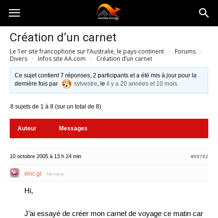
Australia-
Création d’un carnet
Le 1er site francophone sur l’Australie, le pays-continent
›
Forums
›
australie.com
Divers
›
Infos site AA.com
›
Création d’un carnet
Ce sujet contient 7 réponses, 2 participants et a été mis à jour pour la
dernière fois par
sylvestre
, le
il y a 20 années et 10 mois
.
8 sujets de 1 à 8 (sur un total de 8)
Auteur
Messages
10 octobre 2005 à 13 h 24 min
#69792
vinc.gt
Membre
Hi,
J’ai essayé de créer mon carnet de voyage ce matin car