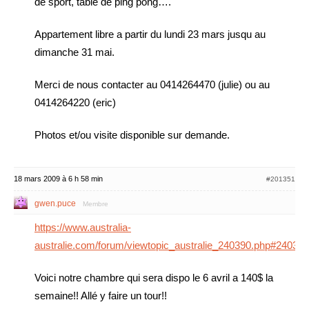
de sport, table de ping pong….
Appartement libre a partir du lundi 23 mars jusqu au
dimanche 31 mai.
Merci de nous contacter au 0414264470 (julie) ou au
0414264220 (eric)
Photos et/ou visite disponible sur demande.
18 mars 2009 à 6 h 58 min
#201351
gwen.puce
Membre
https://www.australia-
australie.com/forum/viewtopic_australie_240390.php#240390
Voici notre chambre qui sera dispo le 6 avril a 140$ la
semaine!! Allé y faire un tour!!