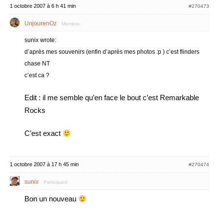
1 octobre 2007 à 6 h 41 min
#270473
UnjourenOz
Membre
sunix wrote:
d’après mes souvenirs (enfin d’après mes photos :p ) c’est flinders
chase NT
c’est ca ?
Edit : il me semble qu’en face le bout c’est Remarkable
Rocks
C’est exact
1 octobre 2007 à 17 h 45 min
#270474
sunix
Participant
Bon un nouveau