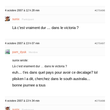
4 octobre 2007 à 12 h 28 min
#270496
sunix
Participant
Là c’est vraiment dur … dans le victoria ?
4 octobre 2007 à 13 h 07 min
#270497
pam_dyuk
Membre
sunix wrote:
Là c’est vraiment dur … dans le victoria ?
euh… t’es dans quel pays pour avoir ce decalage? lol
plisken l a dit, cherchez dans le south australia…
bonne journee a tous
4 octobre 2007 à 13 h 34 min
#270498
sunix
Participant