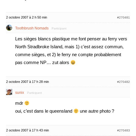
2 octobre 2007 à 2 h 50 min
#270481
Toothbrush Nomads
Participant
Les sièges blancs plastique me font penser au ferry vers
North Stradbroke Island, mais 1) c’est assez commun,
comme sièges, et 2) le ferry ne compte probablement
pas comme NP… zut alors
2 octobre 2007 à 17 h 28 min
#270482
sunix
Participant
mdr
oui, c’est dans le queensland
une autre photo ?
2 octobre 2007 à 17 h 43 min
#270483