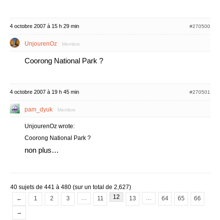
4 octobre 2007 à 15 h 29 min
#270500
UnjourenOz
Membre
Coorong National Park ?
4 octobre 2007 à 19 h 45 min
#270501
pam_dyuk
Membre
UnjourenOz wrote:
Coorong National Park ?
non plus…
40 sujets de 441 à 480 (sur un total de 2,627)
12
…
…
←
1
2
3
11
13
64
65
66
→