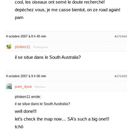
cool, les oiseaux ont semé le doute recherché!
depéchez vous, je me casse bientot, on ze road again!
pam
4 octobre 2007 à 8 h 45 min
#270494
plisken11
Participant
il se situe dans le South Australia?
4 octobre 2007 à 9 h 06 min
#270495
pam_dyuk
Membre
plisken11 wrote:
il se situe dans le South Australia?
well done!!!
let’s check the map now… SA’s such a big one!!!
tchô