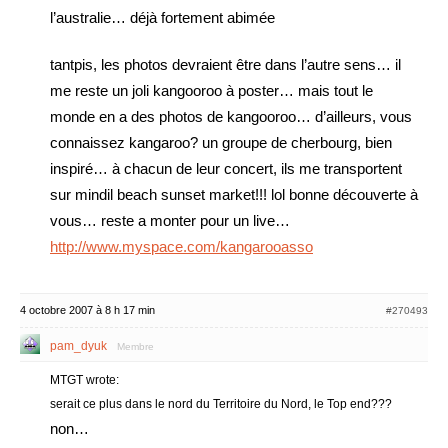
l’australie… déjà fortement abimée
tantpis, les photos devraient être dans l’autre sens… il
me reste un joli kangooroo à poster… mais tout le
monde en a des photos de kangooroo… d’ailleurs, vous
connaissez kangaroo? un groupe de cherbourg, bien
inspiré… à chacun de leur concert, ils me transportent
sur mindil beach sunset market!!! lol bonne découverte à
vous… reste a monter pour un live…
http://www.myspace.com/kangarooasso
4 octobre 2007 à 8 h 17 min
#270493
pam_dyuk
Membre
MTGT wrote:
serait ce plus dans le nord du Territoire du Nord, le Top end???
non…