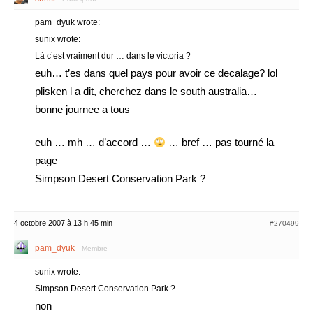
pam_dyuk wrote:
sunix wrote:
Là c’est vraiment dur … dans le victoria ?
euh… t’es dans quel pays pour avoir ce decalage? lol
plisken l a dit, cherchez dans le south australia…
bonne journee a tous
euh … mh … d’accord …
… bref … pas tourné la
page
Simpson Desert Conservation Park ?
4 octobre 2007 à 13 h 45 min
#270499
pam_dyuk
Membre
sunix wrote:
Simpson Desert Conservation Park ?
non