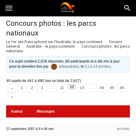
Australia-
Concours photos : les parcs
nationaux
australie.com
Le 1er site francophone sur l’Australie, le pays-continent
›
Forums
›
Général
›
Australie – le pays-continent
›
Concours photos : les parcs
nationaux
Ce sujet contient 2,626 réponses, 86 participants et a été mis à jour
pour la dernière fois par
sebaustralia
, le
il y a 14 années
.
40 sujets de 441 à 480 (sur un total de 2,627)
12
…
…
←
1
2
3
11
13
64
65
66
→
Auteur
Messages
27 septembre 2007 à 9 h 46 min
#270462