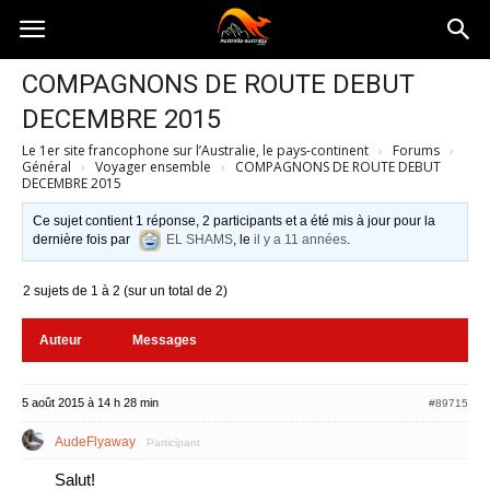
Australia-
COMPAGNONS DE ROUTE DEBUT
DECEMBRE 2015
australie.com
Le 1er site francophone sur l’Australie, le pays-continent
›
Forums
›
Général
›
Voyager ensemble
›
COMPAGNONS DE ROUTE DEBUT
DECEMBRE 2015
Ce sujet contient 1 réponse, 2 participants et a été mis à jour pour la
dernière fois par
EL SHAMS
, le
il y a 11 années
.
2 sujets de 1 à 2 (sur un total de 2)
Auteur
Messages
5 août 2015 à 14 h 28 min
#89715
AudeFlyaway
Participant
Salut!