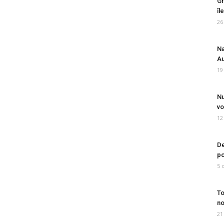
Gr
îl
26
Na
Au
19
Nu
vo
12
De
po
5 
To
no
21