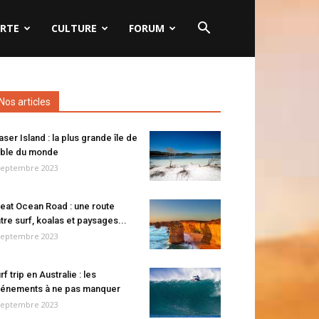
RTE
CULTURE
FORUM
Nos articles
aser Island : la plus grande île de
ble du monde
septembre 2023
eat Ocean Road : une route
tre surf, koalas et paysages...
septembre 2023
rf trip en Australie : les
énements à ne pas manquer
septembre 2023