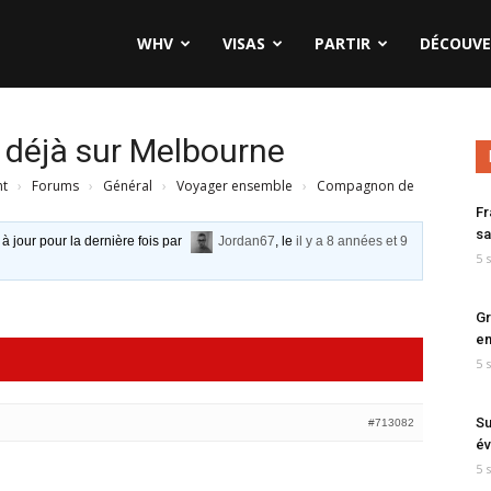
WHV
VISAS
PARTIR
DÉCOUVE
déjà sur Melbourne
nt
›
Forums
›
Général
›
Voyager ensemble
›
Compagnon de
Fr
sa
 à jour pour la dernière fois par
Jordan67
, le
il y a 8 années et 9
5 
Gr
en
5 
Su
#713082
év
5 