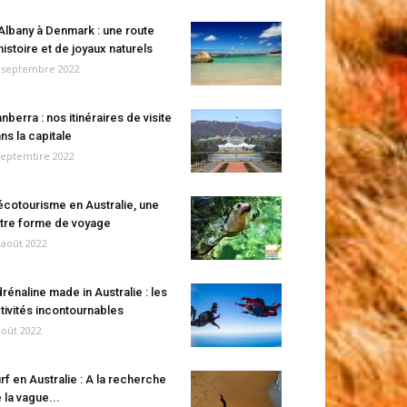
Albany à Denmark : une route
histoire et de joyaux naturels
 septembre 2022
nberra : nos itinéraires de visite
ns la capitale
septembre 2022
écotourisme en Australie, une
tre forme de voyage
 août 2022
rénaline made in Australie : les
tivités incontournables
août 2022
rf en Australie : A la recherche
 la vague...