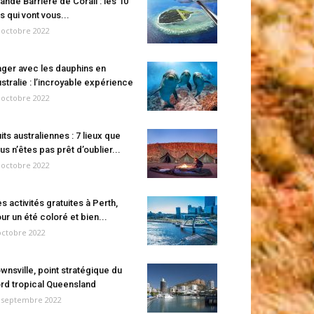
ande Barrière de Corail : les 10
es qui vont vous...
 octobre 2022
ger avec les dauphins en
stralie : l’incroyable expérience
 octobre 2022
its australiennes : 7 lieux que
us n’êtes pas prêt d’oublier...
 octobre 2022
s activités gratuites à Perth,
ur un été coloré et bien...
octobre 2022
wnsville, point stratégique du
rd tropical Queensland
 septembre 2022