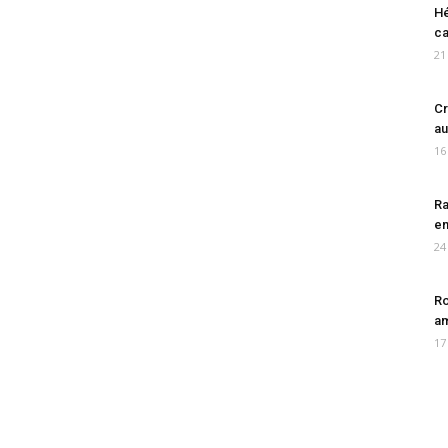
Hé
ca
21
Cr
au
16
Ra
en
24
Ro
am
17