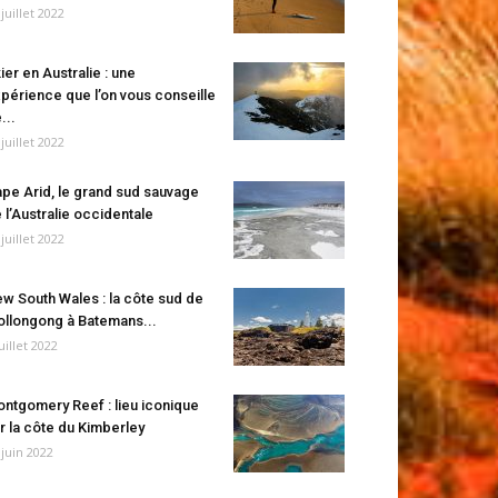
 juillet 2022
ier en Australie : une
périence que l’on vous conseille
...
 juillet 2022
pe Arid, le grand sud sauvage
 l’Australie occidentale
 juillet 2022
w South Wales : la côte sud de
llongong à Batemans...
juillet 2022
ntgomery Reef : lieu iconique
r la côte du Kimberley
 juin 2022