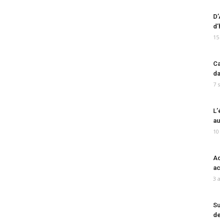
D’
d’
15
Ca
da
7 
L’
au
10
Ad
ac
3 
Su
de