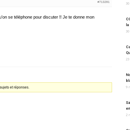
#713281
30
u’on se téléphone pour discuter !! Je te donne mon
CO
la
30
Ca
Qu
23
No
bl
9 
ujets et réponses.
Sa
em
2 