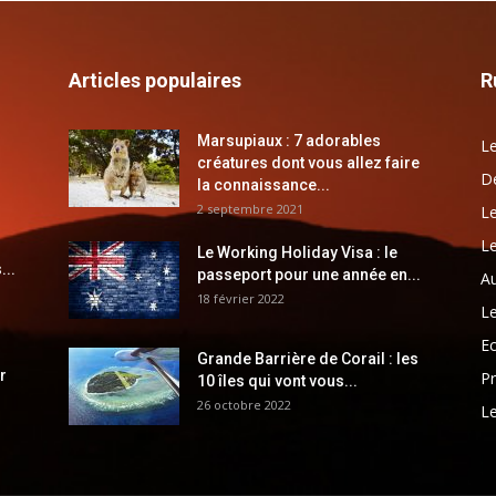
Articles populaires
R
Marsupiaux : 7 adorables
Le
créatures dont vous allez faire
Dé
la connaissance...
2 septembre 2021
Le
Le
Le Working Holiday Visa : le
...
passeport pour une année en...
Au
18 février 2022
Le
E
Grande Barrière de Corail : les
r
Pr
10 îles qui vont vous...
26 octobre 2022
Le