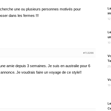
La
e cherche une ou plusieurs personnes motivés pour
im
osser dans les fermes !!!
12
Le
un
10
#713266
Vo
Te
 une amie depuis 3 semaines. Je suis en australie pour 6
25
 annonce. Je voudrais faire un voyage de ce style!!
Vo
19
Le
Ce