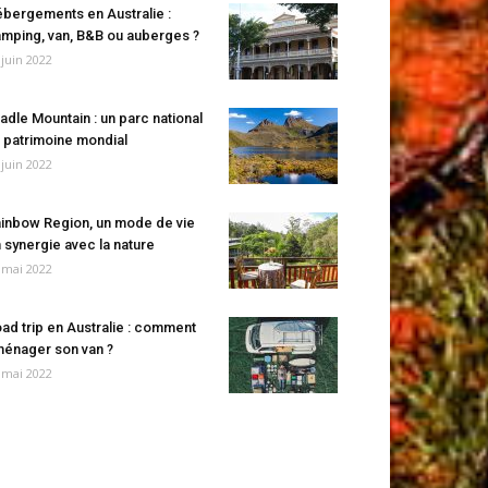
bergements en Australie :
mping, van, B&B ou auberges ?
 juin 2022
adle Mountain : un parc national
 patrimoine mondial
 juin 2022
inbow Region, un mode de vie
 synergie avec la nature
 mai 2022
ad trip en Australie : comment
énager son van ?
 mai 2022