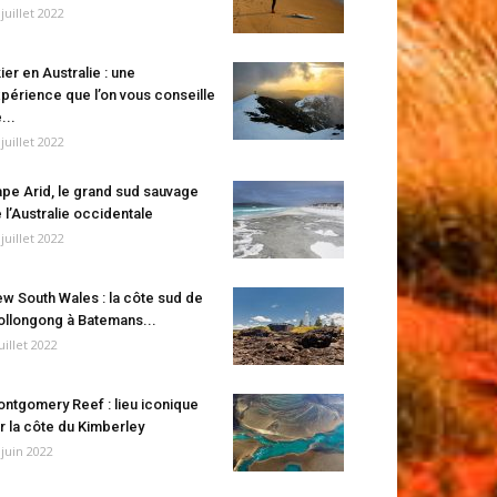
 juillet 2022
ier en Australie : une
périence que l’on vous conseille
...
 juillet 2022
pe Arid, le grand sud sauvage
 l’Australie occidentale
 juillet 2022
w South Wales : la côte sud de
llongong à Batemans...
juillet 2022
ntgomery Reef : lieu iconique
r la côte du Kimberley
 juin 2022