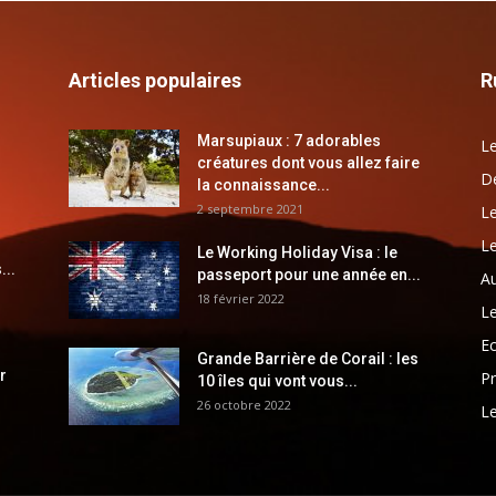
Articles populaires
R
Marsupiaux : 7 adorables
Le
créatures dont vous allez faire
Dé
la connaissance...
2 septembre 2021
Le
Le
Le Working Holiday Visa : le
...
passeport pour une année en...
Au
18 février 2022
Le
E
Grande Barrière de Corail : les
r
Pr
10 îles qui vont vous...
26 octobre 2022
Le