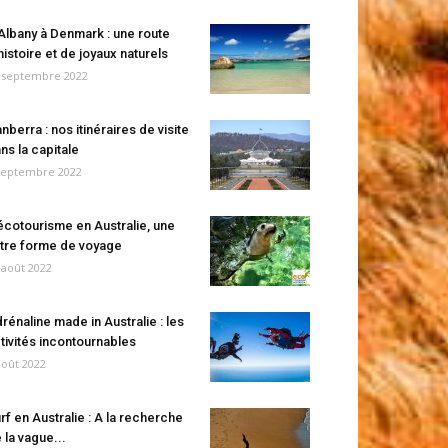
Albany à Denmark : une route
histoire et de joyaux naturels
 septembre 2022
nberra : nos itinéraires de visite
ns la capitale
septembre 2022
écotourisme en Australie, une
tre forme de voyage
 août 2022
rénaline made in Australie : les
tivités incontournables
août 2022
rf en Australie : A la recherche
 la vague...