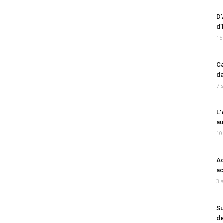
D’
d’
15
Ca
da
7 
L’
au
10
Ad
ac
3 
Su
de