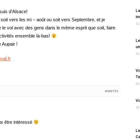
La
suis d’Alsace!
im
e soit vers les mi – août ou soit vers Septembre, et je
12
e le vol avec des gens dans le même esprit que soit, faire
activités ensemble là-bas!
Le
 Aupair !
un
10
ail.fr
Vo
Te
25
#399753
Vo
19
ux être intéressé
Le
Ce