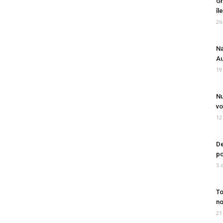
Gr
îl
26
Na
Au
19
Nu
vo
12
De
po
5 
To
no
21