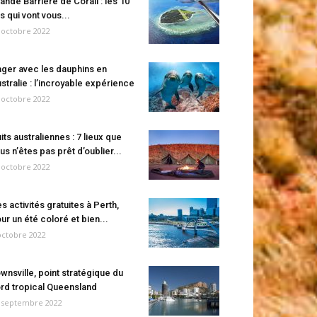
ande Barrière de Corail : les 10
es qui vont vous...
 octobre 2022
ger avec les dauphins en
stralie : l’incroyable expérience
 octobre 2022
its australiennes : 7 lieux que
us n’êtes pas prêt d’oublier...
 octobre 2022
s activités gratuites à Perth,
ur un été coloré et bien...
octobre 2022
wnsville, point stratégique du
rd tropical Queensland
 septembre 2022