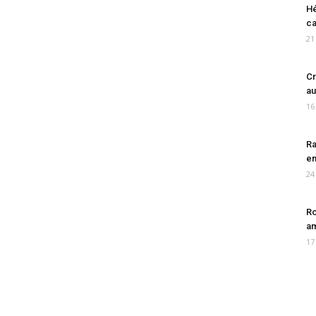
Hé
ca
21
Cr
au
16
Ra
en
24
Ro
am
17