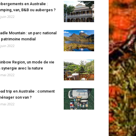
bergements en Australie :
mping, van, B&B ou auberges ?
 juin 2022
adle Mountain : un parc national
 patrimoine mondial
 juin 2022
inbow Region, un mode de vie
 synergie avec la nature
 mai 2022
ad trip en Australie : comment
énager son van ?
 mai 2022