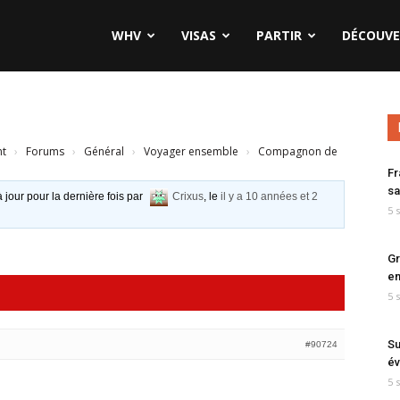
WHV
VISAS
PARTIR
DÉCOUVE
nt
›
Forums
›
Général
›
Voyager ensemble
›
Compagnon de
Fr
sa
à jour pour la dernière fois par
Crixus
, le
il y a 10 années et 2
5 
Gr
en
5 
Su
#90724
év
5 