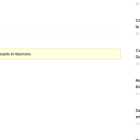
30
CO
la
30
Ca
ujets et réponses.
Qu
23
No
bl
9 
Sa
em
2 