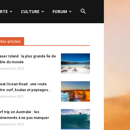
RTE
CULTURE
FORUM
Nos articles
aser Island : la plus grande île de
ble du monde
septembre 2023
eat Ocean Road : une route
tre surf, koalas et paysages...
septembre 2023
rf trip en Australie : les
énements à ne pas manquer
septembre 2023