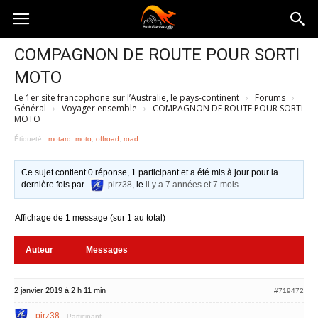
Australia-
COMPAGNON DE ROUTE POUR SORTI
MOTO
australie.com
Le 1er site francophone sur l’Australie, le pays-continent
›
Forums
›
Général
›
Voyager ensemble
›
COMPAGNON DE ROUTE POUR SORTI
MOTO
Étiqueté :
motard
,
moto
,
offroad
,
road
Ce sujet contient 0 réponse, 1 participant et a été mis à jour pour la
dernière fois par
pirz38
, le
il y a 7 années et 7 mois
.
Affichage de 1 message (sur 1 au total)
Auteur
Messages
2 janvier 2019 à 2 h 11 min
#719472
pirz38
Participant