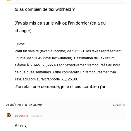
tu as combien de tax withheld ?
J’avais mis ca sur le wikioz l’an dernier (ca a du
changer)
Quote:
Pour un salaire (taxable income) de $15521, les taxes représentent
un total de $3049 (total tax withheld). L’estimation de Tax return
s’élève à $1665. $1,665.43 sont effectivement remboursés au bout
de quelques semaines. A titre comparatif, un remboursement via
TaxBack.com aurait rapporté $1,125.00.
J’ai refait une demande, je te diraiis combien j’ai
21 août 2006 à 3 h 44 min
#294638
severine
Membre
ALors,