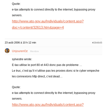
Quote:
e-tax attempts to connect directly to the internet; bypassing proxy
servers.
http://www.ato.gov.au/Individuals/content.asp?
doc=/content/32613.htm&page=4
23 août 2006 à 10 h 12 min
#294645
UnjourenOz
Membre
sylvestre wrote:
E-tax utilise le port 80 et 443 donc pas de probleme …
Le truc, c’est qu’il n’utilise pas les proxies donc si le cyber empeche
les connexions http direct, c’est dead…
Quote:
e-tax attempts to connect directly to the internet; bypassing proxy
servers.
http://www.ato.gov.au/Individuals/content.asp?