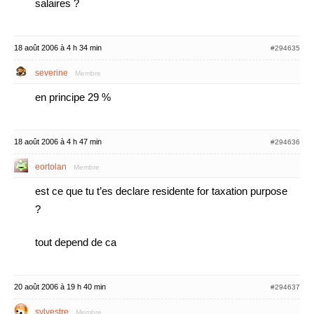
salaires ?
18 août 2006 à 4 h 34 min
#294635
severine
Membre
en principe 29 %
18 août 2006 à 4 h 47 min
#294636
eortolan
Membre
est ce que tu t’es declare residente for taxation purpose
?
tout depend de ca
20 août 2006 à 19 h 40 min
#294637
sylvestre
Membre