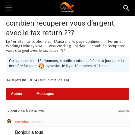
Australia-
combien recuperer vous d’argent
avec le tax return ???
australie.com
Le 1er site francophone sur l’Australie, le pays-continent
›
Forums
›
Working Holiday Visa
›
Visa Working Holiday
›
combien recuperer
vous d’argent avec le tax return ???
Ce sujet contient 13 réponses, 4 participants et a été mis à jour pour la
dernière fois par
sylvestre
, le
il y a 19 années et 11 mois
.
14 sujets de 1 à 14 (sur un total de 14)
Auteur
Messages
17 août 2006 à 4 h 47 min
#64116
severine
Membre
Bonjour a tous,