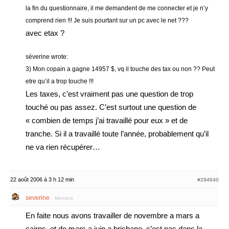
la fin du questionnaire, il me demandent de me connecter et je n’y
comprend rien !!! Je suis pourtant sur un pc avec le net ???
avec etax ?
séverine wrote:
3) Mon copain a gagne 14957 $, vq il touche des tax ou non ?? Peut
etre qu’il a trop touche !!!
Les taxes, c’est vraiment pas une question de trop
touché ou pas assez. C’est surtout une question de
« combien de temps j’ai travaillé pour eux » et de
tranche. Si il a travaillé toute l’année, probablement qu’il
ne va rien récupérer…
22 août 2006 à 3 h 12 min
#294640
severine
Membre
En faite nous avons travailler de novembre a mars a
cairns, et de mars a juin a brisbane, c’est pas dans la