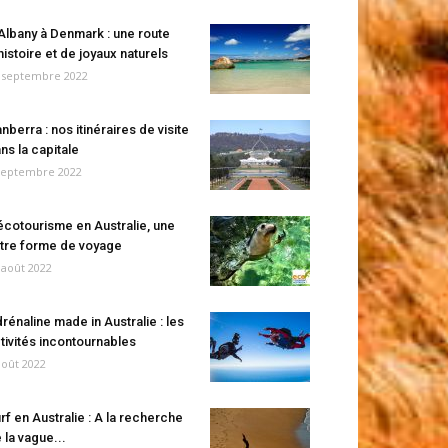
Albany à Denmark : une route
histoire et de joyaux naturels
 septembre 2022
nberra : nos itinéraires de visite
ns la capitale
septembre 2022
écotourisme en Australie, une
tre forme de voyage
 août 2022
rénaline made in Australie : les
tivités incontournables
août 2022
rf en Australie : A la recherche
 la vague...