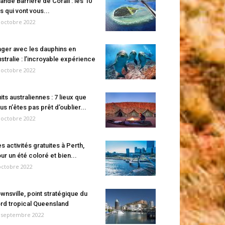
ande Barrière de Corail : les 10
es qui vont vous...
 octobre 2022
ger avec les dauphins en
stralie : l’incroyable expérience
 octobre 2022
its australiennes : 7 lieux que
us n’êtes pas prêt d’oublier...
 octobre 2022
s activités gratuites à Perth,
ur un été coloré et bien...
octobre 2022
wnsville, point stratégique du
rd tropical Queensland
 septembre 2022