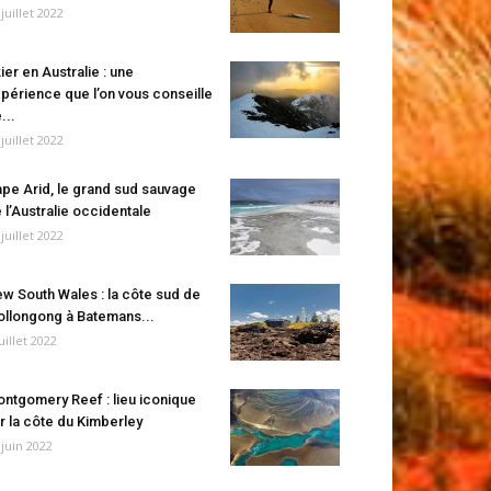
 juillet 2022
ier en Australie : une
périence que l’on vous conseille
...
 juillet 2022
pe Arid, le grand sud sauvage
 l’Australie occidentale
 juillet 2022
w South Wales : la côte sud de
llongong à Batemans...
juillet 2022
ntgomery Reef : lieu iconique
r la côte du Kimberley
 juin 2022