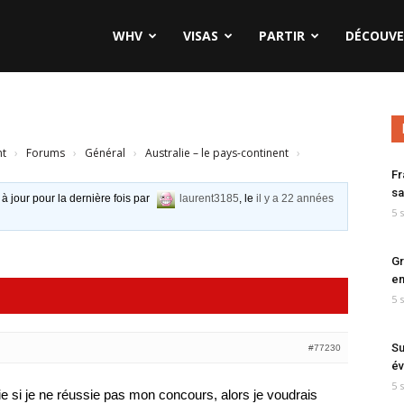
WHV
VISAS
PARTIR
DÉCOUVE
nt
›
Forums
›
Général
›
Australie – le pays-continent
›
Fr
sa
 à jour pour la dernière fois par
laurent3185
, le
il y a 22 années
5 
Gr
en
5 
Su
#77230
év
5 
lie si je ne réussie pas mon concours, alors je voudrais