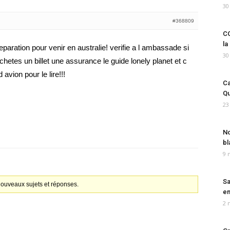
30
#368809
CO
la
paration pour venir en australie! verifie a l ambassade si
30
achetes un billet une assurance le guide lonely planet et c
 avion pour le lire!!!
Ca
Qu
23
No
bl
9 
Sa
 nouveaux sujets et réponses.
em
2 