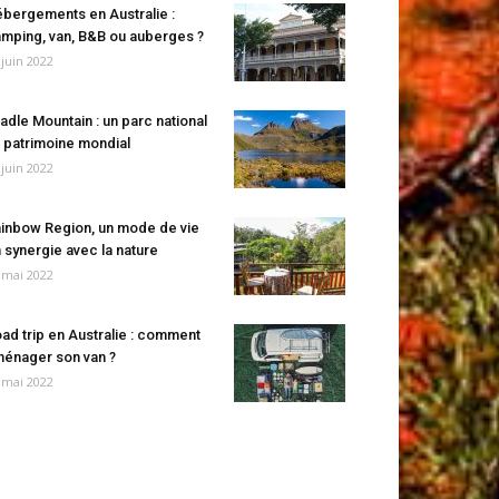
bergements en Australie :
mping, van, B&B ou auberges ?
 juin 2022
adle Mountain : un parc national
 patrimoine mondial
 juin 2022
inbow Region, un mode de vie
 synergie avec la nature
 mai 2022
ad trip en Australie : comment
énager son van ?
 mai 2022