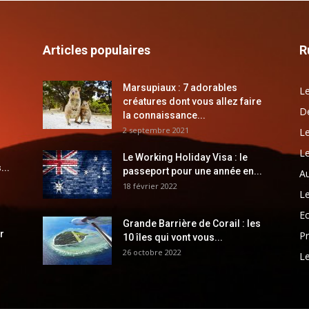
Articles populaires
R
Marsupiaux : 7 adorables
Le
créatures dont vous allez faire
Dé
la connaissance...
2 septembre 2021
Le
Le
Le Working Holiday Visa : le
...
passeport pour une année en...
Au
18 février 2022
Le
E
Grande Barrière de Corail : les
r
Pr
10 îles qui vont vous...
26 octobre 2022
Le