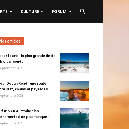
RTE
CULTURE
FORUM
Nos articles
aser Island : la plus grande île de
ble du monde
septembre 2023
eat Ocean Road : une route
tre surf, koalas et paysages...
septembre 2023
rf trip en Australie : les
énements à ne pas manquer
septembre 2023