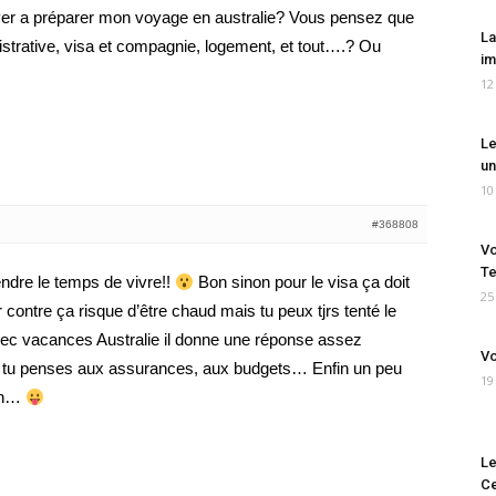
river a préparer mon voyage en australie? Vous pensez que
La
istrative, visa et compagnie, logement, et tout….? Ou
im
12
Le
un
10
#368808
Vo
Te
ndre le temps de vivre!!
Bon sinon pour le visa ça doit
25
 contre ça risque d’être chaud mais tu peux tjrs tenté le
avec vacances Australie il donne une réponse assez
Vo
e tu penses aux assurances, aux budgets… Enfin un peu
19
ien…
Le
Ce