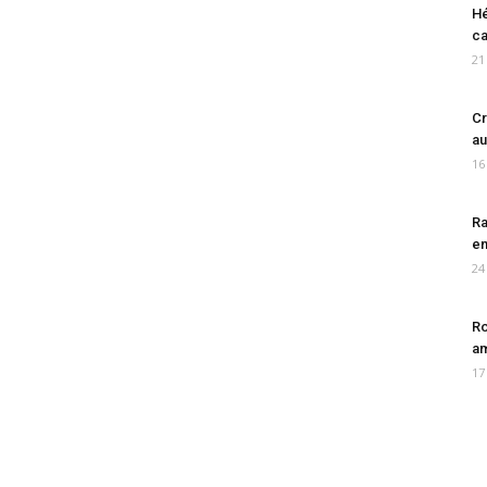
Hé
ca
21
Cr
au
16
Ra
en
24
Ro
am
17