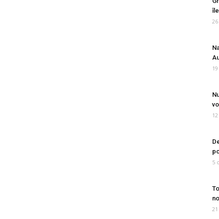
Gr
îl
26
Na
Au
19
Nu
vo
12
De
po
5 
To
no
21