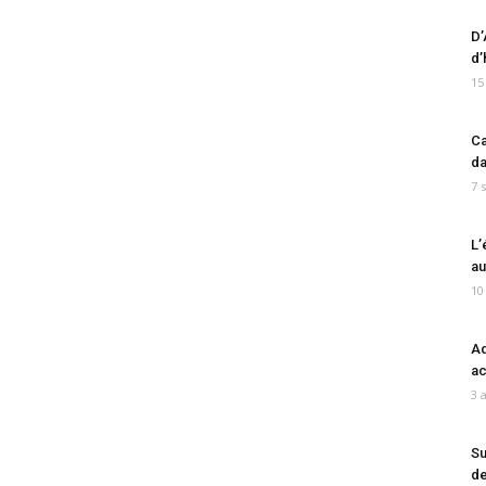
D’
d’
15
Ca
da
7 
L’
au
10
Ad
ac
3 
Su
de