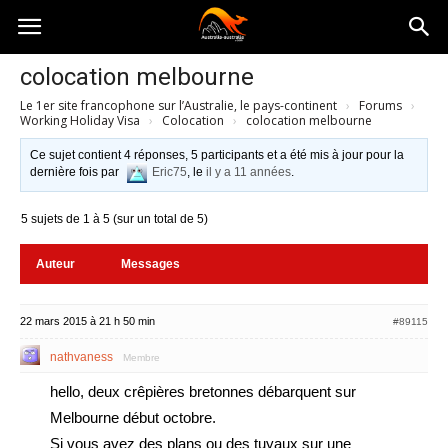
Australia-
colocation melbourne
Le 1er site francophone sur l’Australie, le pays-continent
›
Forums
›
australie.com
Working Holiday Visa
›
Colocation
›
colocation melbourne
Ce sujet contient 4 réponses, 5 participants et a été mis à jour pour la
dernière fois par
Eric75
, le
il y a 11 années
.
5 sujets de 1 à 5 (sur un total de 5)
Auteur
Messages
22 mars 2015 à 21 h 50 min
#89115
nathvaness
Membre
hello, deux crêpières bretonnes débarquent sur
Melbourne début octobre.
Si vous avez des plans ou des tuyaux sur une