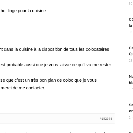
30
he, linge pour la cuisine
CO
la
30
Ca
dans la cuisine à la disposition de tous les colocataires
Qu
23
 il est probable aussi que je vous laisse ce qu’il va me rester
No
se que c’est un très bon plan de coloc que je vous
bl
, merci de me contacter.
9 
Sa
em
2 
#152978