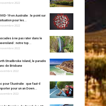
 novembre 2022
VID-19 en Australie : le point sur
 situation pour les...
 novembre 2022
scades à ne pas rater dans le
eensland : notre top...
 novembre 2022
rth Stradbroke Island, le paradis
anc de Brisbane
novembre 2022
c pour l’Australie : que faut-il
porter pour un an Down...
novembre 2022