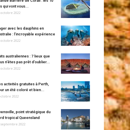
ande Barrière de Corail : les 10
es qui vont vous...
 octobre 2022
ger avec les dauphins en
stralie : l’incroyable expérience
 octobre 2022
its australiennes : 7 lieux que
us n’êtes pas prêt d’oublier...
 octobre 2022
s activités gratuites à Perth,
ur un été coloré et bien...
octobre 2022
wnsville, point stratégique du
rd tropical Queensland
 septembre 2022