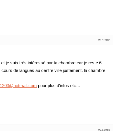
#152985
e et je suis très intéressé par ta chambre car je reste 6
 cours de langues au centre ville justement. la chambre
al1203@hotmail.com
pour plus d’infos etc…
#152986