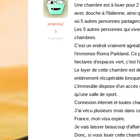
Une chambre est à louer pour 2 p
avec douche à l’Italienne, ainsi
où 5 autres personnes partageron
amanda2
Les 5 autres personnes qui vive
5
chambres.
Participant
C’est un endroit vraiment agréabl
l’immense Roma Parkland. Ce pa
hectares d’espaces vert, c’est l
Le loyer de cette chambre est d
entièrement récupérable lorsque
L’immeuble dispose d’un accès gr
qu’une salle de sport.
Connexion internet et toutes ch
J’ai vécu plusieurs mois dans cet
France, mon visa expire.
Je vais laisser beaucoup d’affai
Donc, si vous louer cette chamb