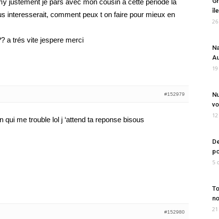
Gr
y justement je pars avec mon cousin a cette periode la
îl
us interesserait, comment peux t on faire pour mieux en
26
? a trés vite jespere merci
Na
Au
19
Nu
#152979
vo
12
 qui me trouble lol j ‘attend ta reponse bisous
De
po
5 
To
no
21
#152980