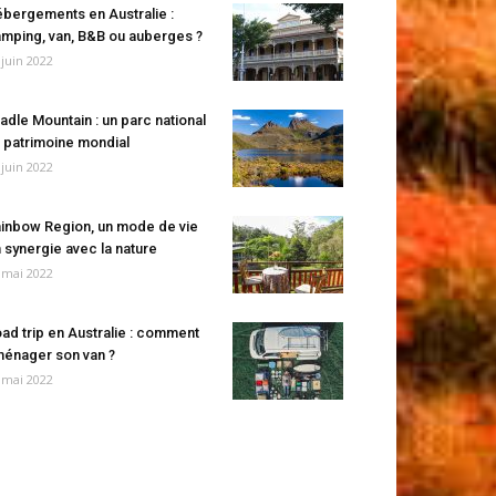
bergements en Australie :
mping, van, B&B ou auberges ?
 juin 2022
adle Mountain : un parc national
 patrimoine mondial
 juin 2022
inbow Region, un mode de vie
 synergie avec la nature
 mai 2022
ad trip en Australie : comment
énager son van ?
 mai 2022