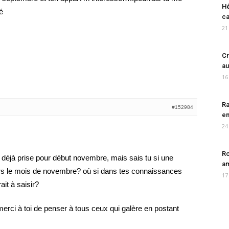
Hé
é
ca
21
Cr
au
16
Ra
#152984
en
24
Ro
déjà prise pour début novembre, mais sais tu si une
am
ers le mois de novembre? où si dans tes connaissances
17
it à saisir?
erci à toi de penser à tous ceux qui galère en postant