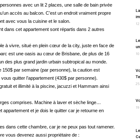
ersonnes avec un lit 2 places, une salle de bain privée
La
 qu’un accès au balcon. C’est un endroit vraiment propre
im
t avec vous la cuisine et le salon.
12
nt dans cet appartement sont répartis dans 2 autres
Le
e à vivre, situé en plein cœur de la city, juste en face de
un
rc est une oasis au cœur de Brisbane, de plus de 16
10
’un des plus grand jardin urbain subtropical au monde.
e 150$ par semaine (par personne), la caution est
Vo
Te
 vous quitter l’appartement (430$ par personne).
25
atuit et illimité à la piscine, jacuzzi et Hammam ainsi
Vo
arges comprises. Machine à laver et sèche linge…
19
 appartement et je dois le quitter car je retourne en
res dans cette chambre, car je ne peux pas tout ramener.
Le
re vous devenez aussi propriétaire de :
Ce