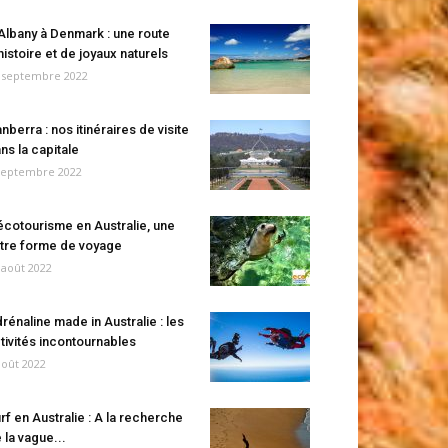
Albany à Denmark : une route
histoire et de joyaux naturels
 septembre 2022
nberra : nos itinéraires de visite
ns la capitale
septembre 2022
écotourisme en Australie, une
tre forme de voyage
 août 2022
rénaline made in Australie : les
tivités incontournables
août 2022
rf en Australie : A la recherche
 la vague...