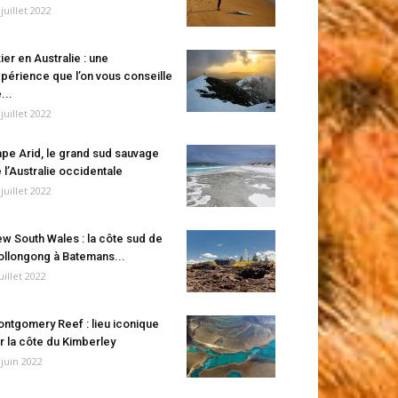
 juillet 2022
ier en Australie : une
périence que l’on vous conseille
...
 juillet 2022
pe Arid, le grand sud sauvage
 l’Australie occidentale
 juillet 2022
w South Wales : la côte sud de
llongong à Batemans...
juillet 2022
ntgomery Reef : lieu iconique
r la côte du Kimberley
 juin 2022