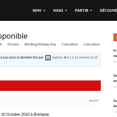
WHV
VISAS
PARTIR
DÉCOUVE
sponible
nt
›
Forums
›
Working Holiday Visa
›
Colocation
›
Colocation
Fr
sa
 à jour pour la dernière fois par
mylene
, le
il y a 15 années et 10
5 
Gr
en
5 
Su
#24247
év
5 
du 10 Octobre 2010 à Brisbane.