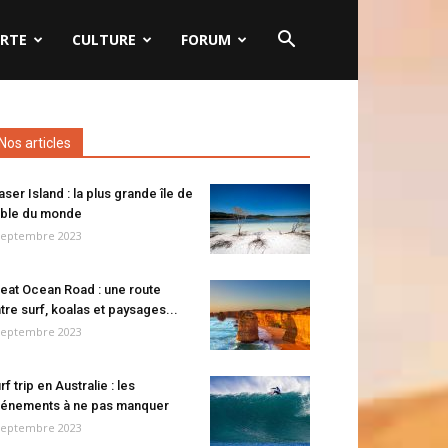
RTE
CULTURE
FORUM
Nos articles
aser Island : la plus grande île de
ble du monde
septembre 2023
eat Ocean Road : une route
tre surf, koalas et paysages...
septembre 2023
rf trip en Australie : les
énements à ne pas manquer
septembre 2023