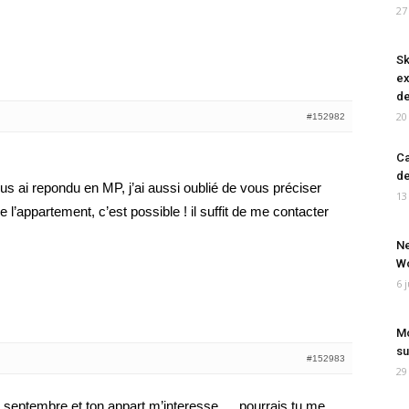
27
Sk
ex
de
20
#152982
Ca
de
s ai repondu en MP, j’ai aussi oublié de vous préciser
13
l’appartement, c’est possible ! il suffit de me contacter
Ne
Wo
6 
Mo
su
#152983
29
fin septembre et ton appart m’interesse…..pourrais tu me