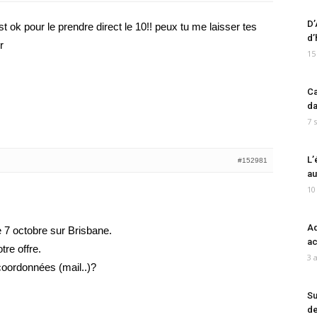
D’
st ok pour le prendre direct le 10!! peux tu me laisser tes
d’
r
15
Ca
da
7 
L’
#152981
au
10
Ad
 7 octobre sur Brisbane.
ac
re offre.
3 
coordonnées (mail..)?
Su
de