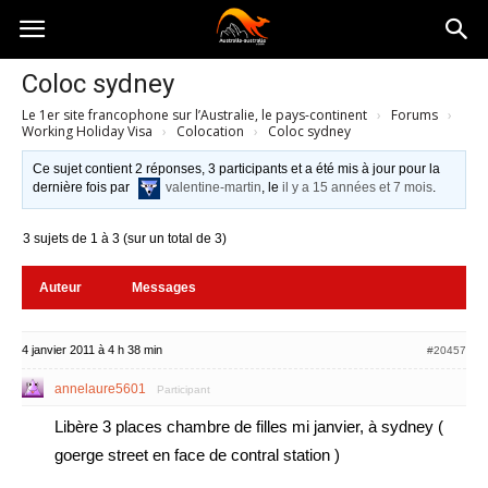
Australia-
Coloc sydney
Le 1er site francophone sur l’Australie, le pays-continent
›
Forums
›
australie.com
Working Holiday Visa
›
Colocation
›
Coloc sydney
Ce sujet contient 2 réponses, 3 participants et a été mis à jour pour la
dernière fois par
valentine-martin
, le
il y a 15 années et 7 mois
.
3 sujets de 1 à 3 (sur un total de 3)
Auteur
Messages
4 janvier 2011 à 4 h 38 min
#20457
annelaure5601
Participant
Libère 3 places chambre de filles mi janvier, à sydney (
goerge street en face de contral station )