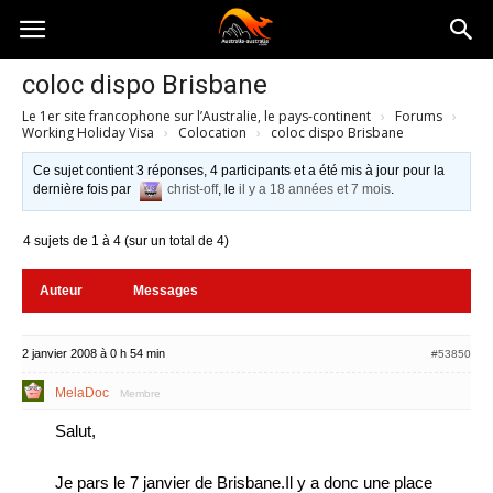
Australia-
coloc dispo Brisbane
Le 1er site francophone sur l’Australie, le pays-continent
›
Forums
›
australie.com
Working Holiday Visa
›
Colocation
›
coloc dispo Brisbane
Ce sujet contient 3 réponses, 4 participants et a été mis à jour pour la
dernière fois par
christ-off
, le
il y a 18 années et 7 mois
.
4 sujets de 1 à 4 (sur un total de 4)
Auteur
Messages
2 janvier 2008 à 0 h 54 min
#53850
MelaDoc
Membre
Salut,
Je pars le 7 janvier de Brisbane.Il y a donc une place