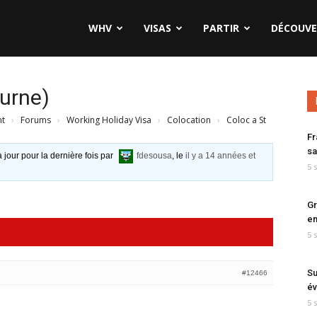
WHV
VISAS
PARTIR
DÉCOUVE
ourne)
nt
›
Forums
›
Working Holiday Visa
›
Colocation
›
Coloc a St
Fr
sa
à jour pour la dernière fois par
fdesousa
, le
il y a 14 années et
5 
Gr
en
5 
Su
#12466
év
5 