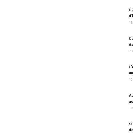
D’
d’
15
Ca
da
7 
L’
au
10
Ad
ac
3 
Su
de