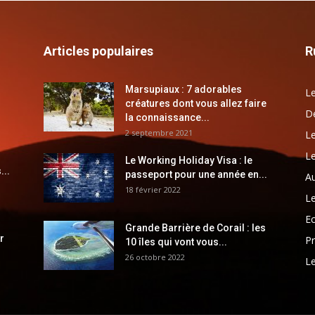
Articles populaires
R
Marsupiaux : 7 adorables
Le
créatures dont vous allez faire
Dé
la connaissance...
2 septembre 2021
Le
Le
Le Working Holiday Visa : le
...
passeport pour une année en...
Au
18 février 2022
Le
E
Grande Barrière de Corail : les
r
Pr
10 îles qui vont vous...
26 octobre 2022
Le