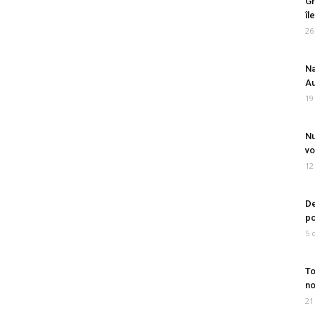
Gr
îl
26
Na
Au
19
Nu
vo
12
De
po
5 
To
no
21