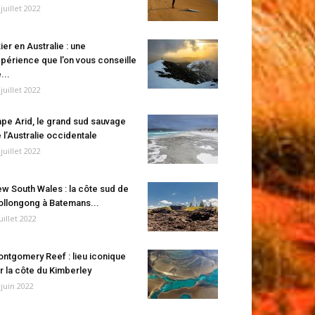
 juillet 2022
ier en Australie : une
périence que l’on vous conseille
...
 juillet 2022
pe Arid, le grand sud sauvage
 l’Australie occidentale
 juillet 2022
w South Wales : la côte sud de
llongong à Batemans...
juillet 2022
ntgomery Reef : lieu iconique
r la côte du Kimberley
 juin 2022