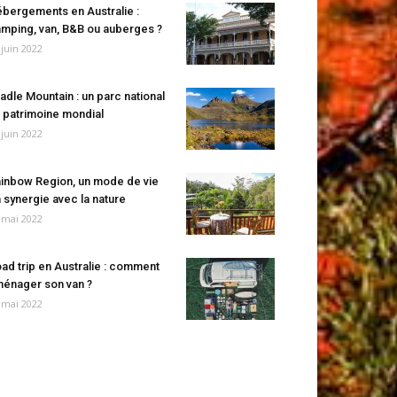
bergements en Australie :
mping, van, B&B ou auberges ?
 juin 2022
adle Mountain : un parc national
 patrimoine mondial
 juin 2022
inbow Region, un mode de vie
 synergie avec la nature
 mai 2022
ad trip en Australie : comment
énager son van ?
 mai 2022