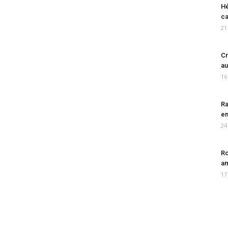
Hé
ca
21
Cr
au
16
Ra
en
24
Ro
am
17