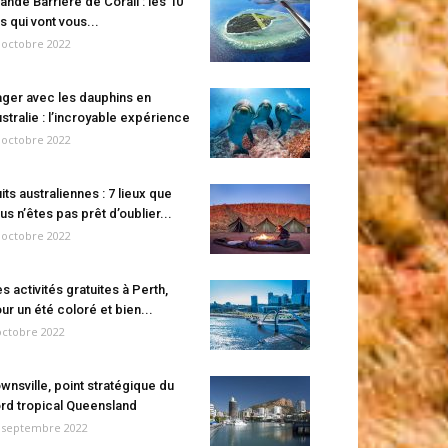
ande Barrière de Corail : les 10
es qui vont vous...
 octobre 2022
ger avec les dauphins en
stralie : l’incroyable expérience
 octobre 2022
its australiennes : 7 lieux que
us n’êtes pas prêt d’oublier...
 octobre 2022
s activités gratuites à Perth,
ur un été coloré et bien...
octobre 2022
wnsville, point stratégique du
rd tropical Queensland
 septembre 2022