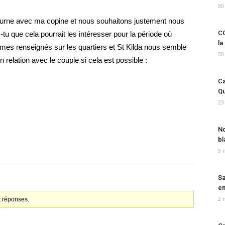
30
ourne avec ma copine et nous souhaitons justement nous
CO
tu que cela pourrait les intéresser pour la période où
la
es renseignés sur les quartiers et St Kilda nous semble
30
 relation avec le couple si cela est possible :
Ca
Qu
23
No
bl
9 
Sa
em
2 
t réponses.