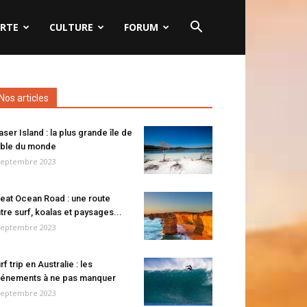
RTE
CULTURE
FORUM
Nos articles
aser Island : la plus grande île de
ble du monde
septembre 2023
eat Ocean Road : une route
tre surf, koalas et paysages...
septembre 2023
rf trip en Australie : les
énements à ne pas manquer
septembre 2023