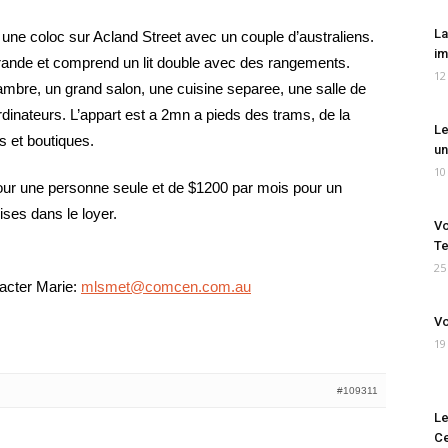
La
 une coloc sur Acland Street avec un couple d’australiens.
im
rande et comprend un lit double avec des rangements.
12
hambre, un grand salon, une cuisine separee, une salle de
dinateurs. L’appart est a 2mn a pieds des trams, de la
Le
s et boutiques.
un
10
our une personne seule et de $1200 par mois pour un
ses dans le loyer.
Vo
Te
25
tacter Marie:
mlsmet@comcen.com.au
Vo
19
#109311
Le
Ce