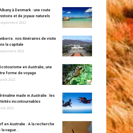
Albany à Denmark : une route
histoire et de joyaux naturels
 septembre 2022
nberra : nos itinéraires de visite
ns la capitale
septembre 2022
écotourisme en Australie, une
tre forme de voyage
 août 2022
rénaline made in Australie : les
tivités incontournables
août 2022
rf en Australie : A la recherche
 la vague...