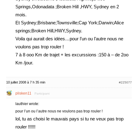
Springs,Odonadata ;Broken Hill ,HWY, Sydney en 2
mois.
Et Sydney;Brisbane;Townsville;Cap York;Darwin;Alice
springs;Broken Hill,HWY,Sydney.
Voila qui aurait des idées…pour l’un ou l’autre nous ne
voulons pas trop rouler !
7 à 8 ooo Km de trajet + les excurssions :150 à – de 2oo
Km /jour.
10 juillet 2008 à 7 h 35 min
#225077
plisken11
Participant
lauthier wrote:
pour l’un ou l’autre nous ne voulons pas trop rouler !
lol, tu as choisi le mauvais pays si tu ne veux pas trop
rouler !!!!!!