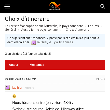
Australia-
Choix d’itineraire
Le 1er site francophone sur l’Australie, le pays-continent
›
Forums
›
australie.com
Général
›
Australie – le pays-continent
›
Choix d’itineraire
Ce sujet contient 2 réponses, 2 participants et a été mis à jour pour la
dernière fois par
lauthier
, le
il y a 18 années
.
3 sujets de 1 à 3 (sur un total de 3)
Auteur
Messages
10 juillet 2008 à 6 h 56 min
#47879
lauthier
Membre
Nous hésitons entre (en voiture 4X4) :
Sydney ;Melbourne ;Adelaide, Highway,Alice