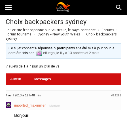
Australia-
Choix backpackers sydney
Le 1er site francophone sur l’Australie, le pays-continent
›
Forums
›
australie.com
Forum tourisme
›
Sydney – New South Wales
›
Choix backpackers
sydney
Ce sujet contient 6 réponses, 5 participants et a été mis à jour pour la
dernière fois par
elfuego
, le
il y a 13 années et 2 mois
.
7 sujets de 1 à 7 (sur un total de 7)
Auteur
Messages
4 avril 2013 à 11 h 48 min
#82281
imported_maximilien
Membre
Bonjour!!