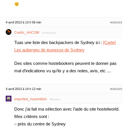
4 avril 2013 à 13 h 56 min
#382044
Cedric_AACOM
Participant
Tuas une liste des backpackers de Sydney ici :
[Carte]
Les auberges de jeunesse de Sydney
Des sites comme hostebookers peuvent te donner pas
mal d’indications vu qu’ils y a des notes, avis, etc …
4 avril 2013 à 14 h 12 min
#382045
imported_maximilien
Membre
Donc j’ai fait ma sélection avec l’aide du site hostelworld.
Mes critères sont :
– près du centre de Sydney