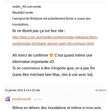
cedric_AA.com wrote:
MaxInBxl wrote:
l’aeroport de Brisbane est actuellement ferme a cuase des
inondations.
Ils ne disent pas ça sur leur site :
http://bne.com.au/media-centre/media-releases/6pm-
wednesday-brisbane-airport-open-throughout-night
Ah merci de confirmer
C’est quand même une
information importante xD
Si on commence à dire n’importe quoi, on a pas fini
(sans être méchant hein Max, rien à voir avec toi).
12 janvier 2011 à 14 h 22 min
#138673
jonathandu06
Membre
Même en dehors des inondations et même si mon avis