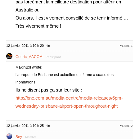
pas forcément la meilleure destination pour attérir en
Australie oui.
Ou alors, il est vivement conseillé de se tenir informé …
Très vivement même !
12 janvier 2011 à 10 h 20 min
#138671
Cedric_AACOM
Participant
MaxInBxl wrote:
l’aeroport de Brisbane est actuellement ferme a cuase des
inondations.
Ils ne disent pas ça sur leur site :
http://bne.com.au/media-centre/media-releases/6pm-
wednesday-brisbane-airport-open-throughout-night
12 janvier 2011 à 10 h 25 min
#138672
Sey
Membre