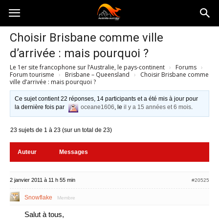
Australia-
Choisir Brisbane comme ville
d’arrivée : mais pourquoi ?
australie.com
Le 1er site francophone sur l’Australie, le pays-continent
›
Forums
›
Forum tourisme
›
Brisbane – Queensland
›
Choisir Brisbane comme
ville d’arrivée : mais pourquoi ?
Ce sujet contient 22 réponses, 14 participants et a été mis à jour pour
la dernière fois par
oceane1606
, le
il y a 15 années et 6 mois
.
23 sujets de 1 à 23 (sur un total de 23)
Auteur
Messages
2 janvier 2011 à 11 h 55 min
#20525
Snowflake
Membre
Salut à tous,