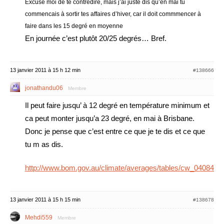
Excuse moi de te contredire, mais j’ai juste dis qu’en mai tu
commencais à sortir tes affaires d’hiver, car il doit commmencer à
faire dans les 15 degré en moyenne
En journée c’est plutôt 20/25 degrés… Bref.
13 janvier 2011 à 15 h 12 min
#138666
jonathandu06
Membre
Il peut faire jusqu’ à 12 degré en température minimum et
ca peut monter jusqu’a 23 degré, en mai à Brisbane.
Donc je pense que c’est entre ce que je te dis et ce que
tu m as dis.
http://www.bom.gov.au/climate/averages/tables/cw_040842.
13 janvier 2011 à 15 h 15 min
#138678
Mehdi559
Membre