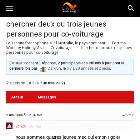
Australia-
chercher deux ou trois jeunes
personnes pour co-voiturage
australie.com
Le 1er site francophone sur l’Australie, le pays-continent
›
Forums
›
Working Holiday Visa
›
Covoiturage
›
chercher deux ou trois jeunes
personnes pour co-voiturage
Ce sujet contient 1 réponse, 2 participants et a été mis à jour pour la
dernière fois par
Darkfun
, le
il y a 20 années et 2 mois
.
2 sujets de 1 à 2 (sur un total de 2)
Auteur
Messages
9 mai 2006 à 5 h 16 min
#65712
yoh29
Membre
nous sommes quatres jeunes mec qui emon rigoler