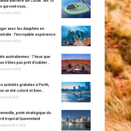
ande Barrière de Corail : les 10
es qui vont vous...
 octobre 2022
ger avec les dauphins en
stralie : l’incroyable expérience
 octobre 2022
its australiennes : 7 lieux que
us n’êtes pas prêt d’oublier...
 octobre 2022
s activités gratuites à Perth,
ur un été coloré et bien...
octobre 2022
wnsville, point stratégique du
rd tropical Queensland
 septembre 2022