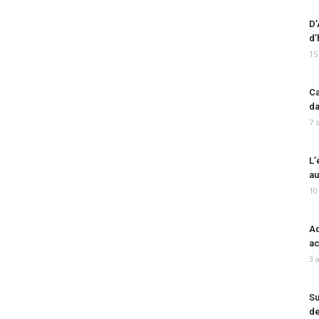
D’
d’
15
Ca
da
7 
L’
au
10
Ad
ac
3 
Su
de