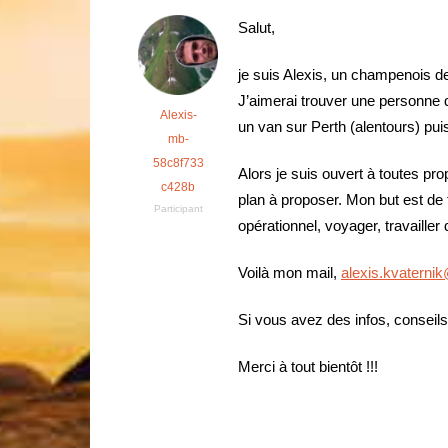
Salut,
je suis Alexis, un champenois de
J’aimerai trouver une personne q
Alexis-
un van sur Perth (alentours) pui
mb-
58c8f733
Alors je suis ouvert à toutes pr
c428b
plan à proposer. Mon but est de fa
Participant
opérationnel, voyager, travailler 
Voilà mon mail,
alexis.kvaterni
Si vous avez des infos, conseils,
Merci à tout bientôt !!!