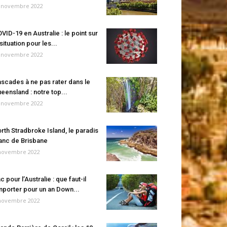
 novembre 2022
VID-19 en Australie : le point sur
 situation pour les...
 novembre 2022
scades à ne pas rater dans le
eensland : notre top...
 novembre 2022
rth Stradbroke Island, le paradis
anc de Brisbane
novembre 2022
c pour l’Australie : que faut-il
porter pour un an Down...
novembre 2022