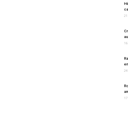
Hé
ca
21
Cr
au
16
Ra
en
24
Ro
am
17