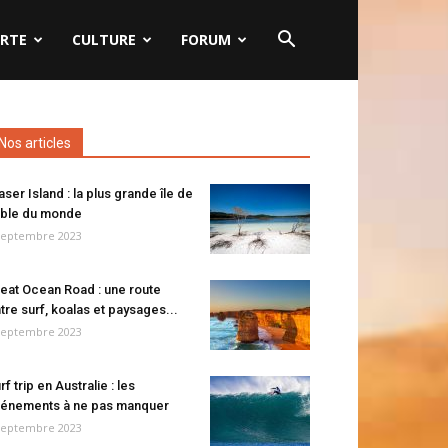
RTE
CULTURE
FORUM
Nos articles
aser Island : la plus grande île de
ble du monde
septembre 2023
eat Ocean Road : une route
tre surf, koalas et paysages...
septembre 2023
rf trip en Australie : les
énements à ne pas manquer
septembre 2023