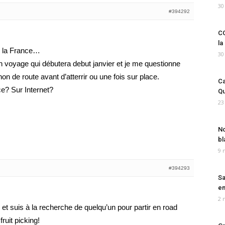
30
#394292
CO
la
de la France…
30
n voyage qui débutera debut janvier et je me questionne
on de route avant d’atterrir ou une fois sur place.
Ca
ce? Sur Internet?
Qu
23
No
bl
9 
#394293
Sa
em
2 
 et suis à la recherche de quelqu’un pour partir en road
fruit picking!