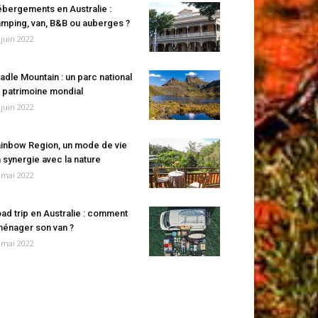
bergements en Australie :
mping, van, B&B ou auberges ?
 juin 2022
adle Mountain : un parc national
 patrimoine mondial
 juin 2022
inbow Region, un mode de vie
 synergie avec la nature
 mai 2022
ad trip en Australie : comment
énager son van ?
 mai 2022