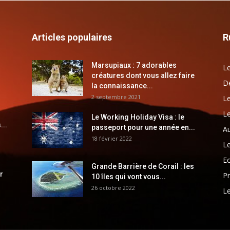
Articles populaires
R
Marsupiaux : 7 adorables
Le
créatures dont vous allez faire
Dé
la connaissance...
2 septembre 2021
Le
Le
Le Working Holiday Visa : le
...
passeport pour une année en...
Au
18 février 2022
Le
E
Grande Barrière de Corail : les
r
Pr
10 îles qui vont vous...
26 octobre 2022
Le