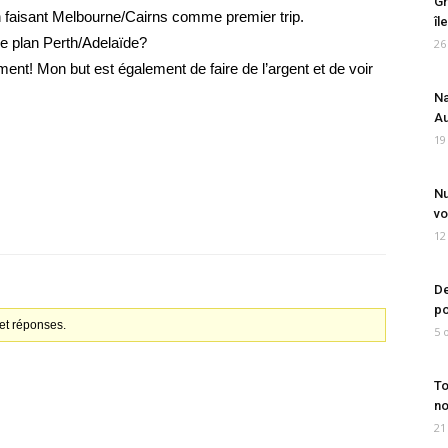
Gr
en faisant Melbourne/Cairns comme premier trip.
îl
e plan Perth/Adelaïde?
26
ment! Mon but est également de faire de l’argent et de voir
Na
Au
19
Nu
vo
12
De
po
et réponses.
5 
To
no
21