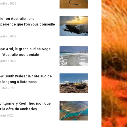
 juillet 2022
ier en Australie : une
périence que l’on vous conseille
...
 juillet 2022
pe Arid, le grand sud sauvage
 l’Australie occidentale
 juillet 2022
w South Wales : la côte sud de
llongong à Batemans...
juillet 2022
ntgomery Reef : lieu iconique
r la côte du Kimberley
 juin 2022