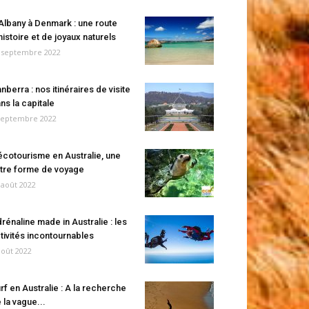
Albany à Denmark : une route
histoire et de joyaux naturels
 septembre 2022
nberra : nos itinéraires de visite
ns la capitale
septembre 2022
écotourisme en Australie, une
tre forme de voyage
 août 2022
rénaline made in Australie : les
tivités incontournables
août 2022
rf en Australie : A la recherche
 la vague...