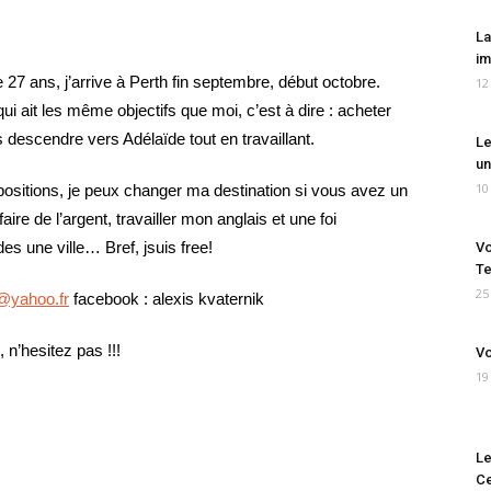
La
im
 27 ans, j’arrive à Perth fin septembre, début octobre.
12
ui ait les même objectifs que moi, c’est à dire : acheter
s descendre vers Adélaïde tout en travaillant.
Le
un
10
opositions, je peux changer ma destination si vous avez un
ire de l’argent, travailler mon anglais et une foi
des une ville… Bref, jsuis free!
Vo
Te
25
k@yahoo.fr
facebook : alexis kvaternik
 n’hesitez pas !!!
Vo
19
Le
Ce