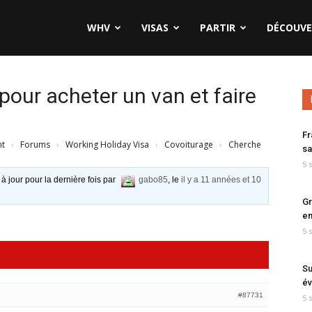
WHV
VISAS
PARTIR
DÉCOUVE
our acheter un van et faire
Fr
nt
›
Forums
›
Working Holiday Visa
›
Covoiturage
›
Cherche
sa
5 
 à jour pour la dernière fois par
gabo85
, le
il y a 11 années et 10
Gr
en
5 
Su
év
#87731
5 