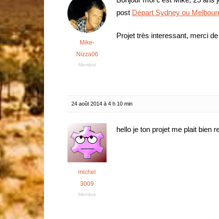
post
Départ Sydney ou Melbour
Projet très interessant, merci d
Mike-
Nizza06
Membre
24 août 2014 à 4 h 10 min
hello je ton projet me plait bien 
michel
3009
Membre