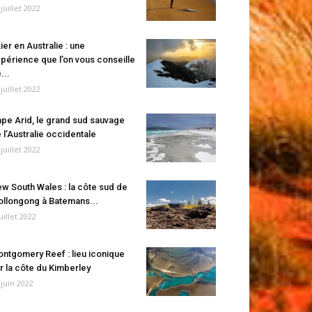
 juillet 2022
ier en Australie : une
périence que l’on vous conseille
...
 juillet 2022
pe Arid, le grand sud sauvage
 l’Australie occidentale
 juillet 2022
w South Wales : la côte sud de
llongong à Batemans...
juillet 2022
ntgomery Reef : lieu iconique
r la côte du Kimberley
 juin 2022