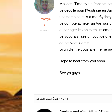
Moi cest Timothy un francais ba
Je decolle pour l’Australie en 
une semaine puis a moi Sydney
Timothy4
Je compte acheter un Van sur pa
4
et partager le van eventuellemen
Membre
Je voudrais faire un bout de che
de nouveaux amis
Si un d’entre vous a le meme p
Hope to hear from you soon
See ya guys
13 août 2014 à 21 h 49 min
Bonjour moi c’est Mike, 25 ans je