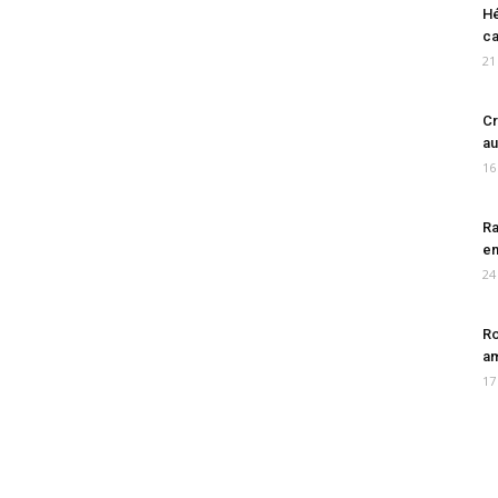
Hé
ca
21
Cr
au
16
Ra
en
24
Ro
am
17