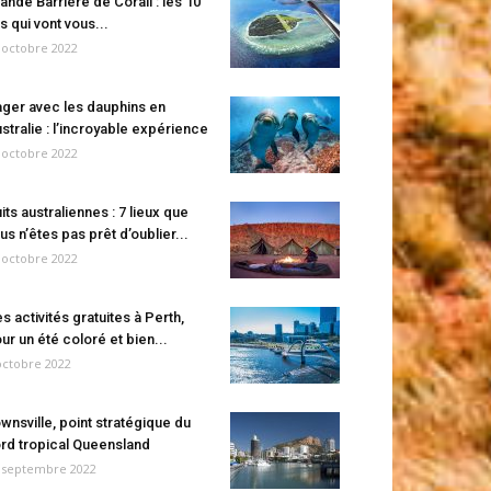
ande Barrière de Corail : les 10
es qui vont vous...
 octobre 2022
ger avec les dauphins en
stralie : l’incroyable expérience
 octobre 2022
its australiennes : 7 lieux que
us n’êtes pas prêt d’oublier...
 octobre 2022
s activités gratuites à Perth,
ur un été coloré et bien...
octobre 2022
wnsville, point stratégique du
rd tropical Queensland
 septembre 2022