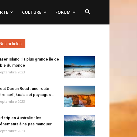
RTE
CULTURE
FORUM
Nos articles
aser Island : la plus grande île de
ble du monde
septembre 2023
eat Ocean Road : une route
tre surf, koalas et paysages...
septembre 2023
rf trip en Australie : les
énements à ne pas manquer
septembre 2023