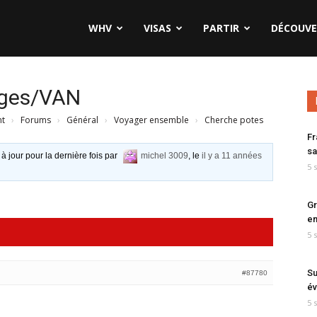
WHV
VISAS
PARTIR
DÉCOUVE
ages/VAN
nt
›
Forums
›
Général
›
Voyager ensemble
›
Cherche potes
Fr
sa
 à jour pour la dernière fois par
michel 3009
, le
il y a 11 années
5 
Gr
en
5 
Su
#87780
év
5 