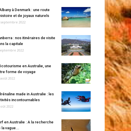
Albany à Denmark : une route
histoire et de joyaux naturels
 septembre 2022
nberra : nos itinéraires de visite
ns la capitale
septembre 2022
écotourisme en Australie, une
tre forme de voyage
 août 2022
rénaline made in Australie : les
tivités incontournables
août 2022
rf en Australie : A la recherche
 la vague...