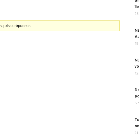
Gr
îl
26
ujets et réponses.
Na
Au
19
Nu
vo
12
De
po
5 
To
no
21