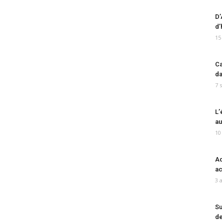
D’
d’
15
Ca
da
7 
L’
au
10
Ad
ac
3 
Su
de