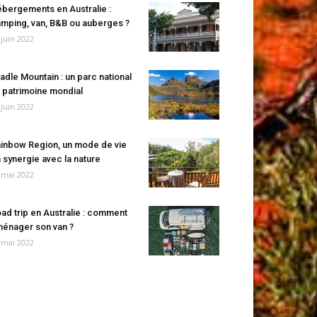
bergements en Australie :
mping, van, B&B ou auberges ?
 juin 2022
adle Mountain : un parc national
 patrimoine mondial
 juin 2022
inbow Region, un mode de vie
 synergie avec la nature
 mai 2022
ad trip en Australie : comment
énager son van ?
 mai 2022