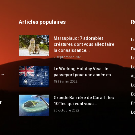
Articles populaires
R
Marsupiaux : 7 adorables
Le
créatures dont vous allez faire
Dé
la connaissance...
2 septembre 2021
Le
Le
Le Working Holiday Visa : le
...
passeport pour une année en...
Au
18 février 2022
Le
E
Grande Barrière de Corail : les
r
Pr
10 îles qui vont vous...
26 octobre 2022
Le