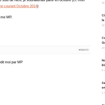
30
ne courant Octobre 2014
)
CO
e me MP.
la
30
Ca
Qu
23
#394472
No
redit moi par MP
bl
9 
Sa
em
2 