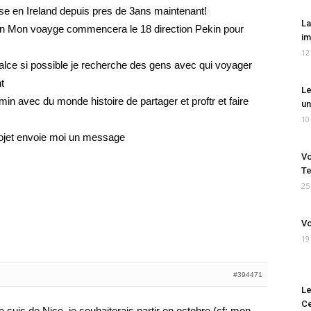
se en Ireland depuis pres de 3ans maintenant!
La
Juin Mon voayge commencera le 18 direction Pekin pour
im
12
lce si possible je recherche des gens avec qui voyager
t
Le
min avec du monde histoire de partager et proftr et faire
un
10
rojet envoie moi un message
Vo
Te
25
Vo
19
#394471
Le
Ce
 suis de Nice, je souhaiterais partir en octobre (cf: mon