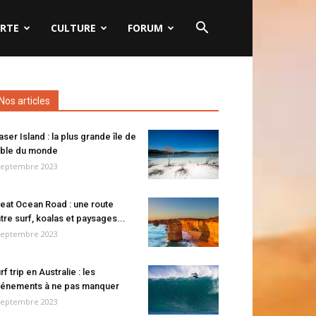
RTE
CULTURE
FORUM
Nos articles
aser Island : la plus grande île de
ble du monde
septembre 2023
eat Ocean Road : une route
tre surf, koalas et paysages...
septembre 2023
rf trip en Australie : les
énements à ne pas manquer
septembre 2023