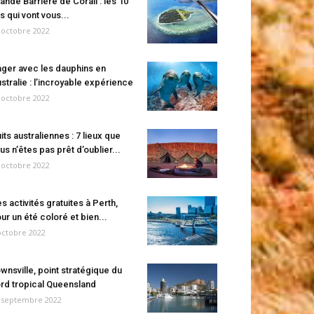
ande Barrière de Corail : les 10
es qui vont vous...
 octobre 2022
ger avec les dauphins en
stralie : l’incroyable expérience
 octobre 2022
its australiennes : 7 lieux que
us n’êtes pas prêt d’oublier...
 octobre 2022
s activités gratuites à Perth,
ur un été coloré et bien...
octobre 2022
wnsville, point stratégique du
rd tropical Queensland
 septembre 2022