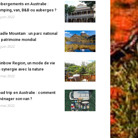
bergements en Australie :
mping, van, B&B ou auberges ?
 juin 2022
adle Mountain : un parc national
 patrimoine mondial
 juin 2022
inbow Region, un mode de vie
 synergie avec la nature
 mai 2022
ad trip en Australie : comment
énager son van ?
 mai 2022