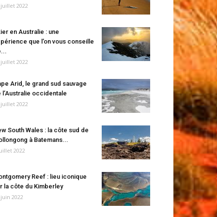
 juillet 2022
ier en Australie : une
périence que l’on vous conseille
...
 juillet 2022
pe Arid, le grand sud sauvage
 l’Australie occidentale
 juillet 2022
w South Wales : la côte sud de
llongong à Batemans...
juillet 2022
ntgomery Reef : lieu iconique
r la côte du Kimberley
 juin 2022