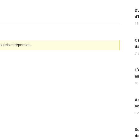
D’
d’
15
Ca
ujets et réponses.
da
7 
L’
au
10
Ad
ac
3 
Su
de