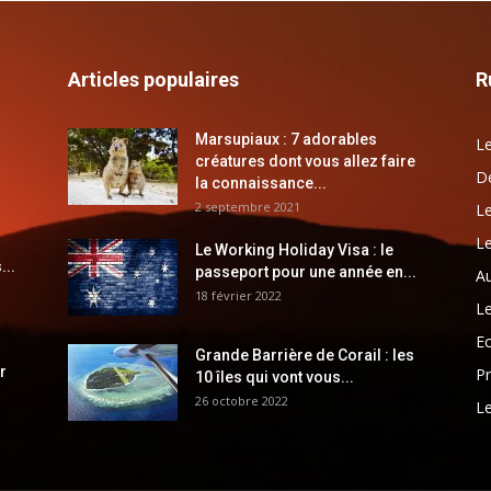
Articles populaires
R
Marsupiaux : 7 adorables
Le
créatures dont vous allez faire
Dé
la connaissance...
2 septembre 2021
Le
Le
Le Working Holiday Visa : le
...
passeport pour une année en...
Au
18 février 2022
Le
E
Grande Barrière de Corail : les
r
Pr
10 îles qui vont vous...
26 octobre 2022
Le