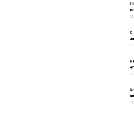
Hé
ca
21
Cr
au
16
Ra
en
24
Ro
am
17