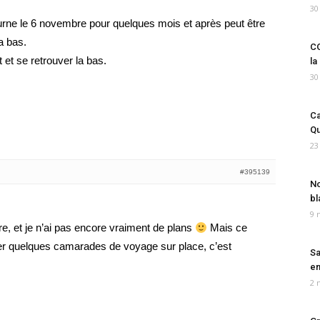
30
ourne le 6 novembre pour quelques mois et après peut être
a bas.
CO
 et se retrouver la bas.
la
30
Ca
Qu
23
#395139
No
bl
9 
re, et je n’ai pas encore vraiment de plans
Mais ce
trer quelques camarades de voyage sur place, c’est
Sa
em
2 