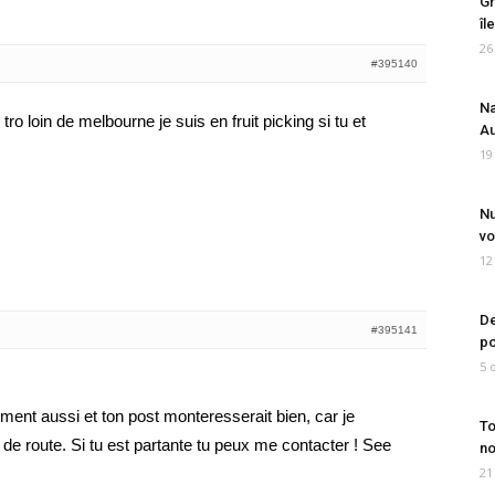
Gr
îl
26
#395140
Na
 tro loin de melbourne je suis en fruit picking si tu et
Au
19
Nu
vo
12
De
#395141
po
5 
ent aussi et ton post monteresserait bien, car je
To
 route. Si tu est partante tu peux me contacter ! See
no
21