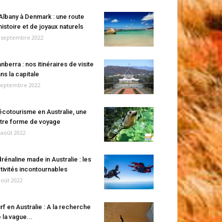
Albany à Denmark : une route
histoire et de joyaux naturels
 septembre 2022
nberra : nos itinéraires de visite
ns la capitale
septembre 2022
écotourisme en Australie, une
tre forme de voyage
 août 2022
rénaline made in Australie : les
tivités incontournables
août 2022
rf en Australie : A la recherche
 la vague...