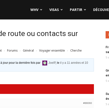
WHV
VISAS
PARTIR
DÉCOUVE
 route ou contacts sur
Fr
nt
›
Forums
›
Général
›
Voyager ensemble
›
Cherche
sa
5 
 à jour pour la dernière fois par
JoelP
, le
il y a 11 années et 10
Gr
en
5 
Su
év
#88060
5 