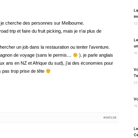
La
im
et je cherche des personnes sur Melbourne.
12
road trip et faire du fruit picking, mais je n’ai plus de
Le
un
chercher un job dans la restauration ou tenter l’aventure.
10
pagnon de voyage (sans le permis…
). je parle anglais
x ans en NZ et Afrique du sud), j’ai des économies pour
Vo
s pas trop prise de tête
Te
25
Vo
19
#395138
Le
Ce