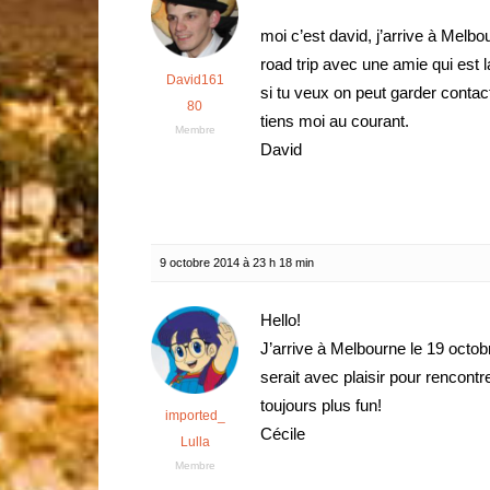
moi c’est david, j’arrive à Melb
road trip avec une amie qui est l
David161
si tu veux on peut garder contact
80
tiens moi au courant.
Membre
David
9 octobre 2014 à 23 h 18 min
Hello!
J’arrive à Melbourne le 19 octob
serait avec plaisir pour rencon
toujours plus fun!
imported_
Cécile
Lulla
Membre