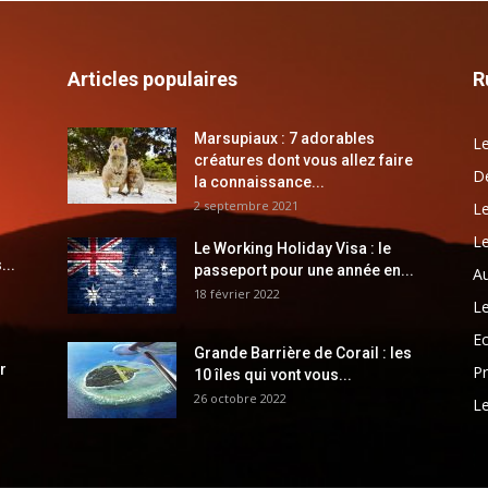
Articles populaires
R
Marsupiaux : 7 adorables
Le
créatures dont vous allez faire
Dé
la connaissance...
2 septembre 2021
Le
Le
Le Working Holiday Visa : le
...
passeport pour une année en...
Au
18 février 2022
Le
E
Grande Barrière de Corail : les
r
Pr
10 îles qui vont vous...
26 octobre 2022
Le