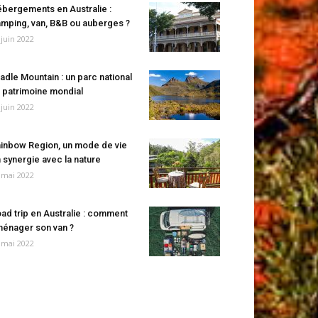
bergements en Australie :
mping, van, B&B ou auberges ?
 juin 2022
adle Mountain : un parc national
 patrimoine mondial
 juin 2022
inbow Region, un mode de vie
 synergie avec la nature
 mai 2022
ad trip en Australie : comment
énager son van ?
 mai 2022