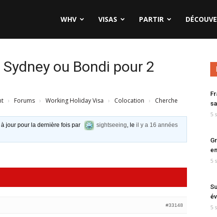
WHV
VISAS
PARTIR
DÉCOUVE
 Sydney ou Bondi pour 2
Fr
nt
›
Forums
›
Working Holiday Visa
›
Colocation
›
Cherche
sa
5 
 à jour pour la dernière fois par
sightseeing
, le
il y a 16 années
Gr
en
5 
Su
év
#33148
5 