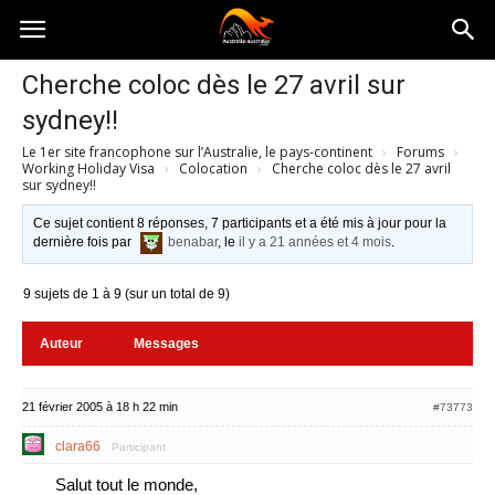
Australia-
Cherche coloc dès le 27 avril sur
sydney!!
australie.com
Le 1er site francophone sur l’Australie, le pays-continent
›
Forums
›
Working Holiday Visa
›
Colocation
›
Cherche coloc dès le 27 avril
sur sydney!!
Ce sujet contient 8 réponses, 7 participants et a été mis à jour pour la
dernière fois par
benabar
, le
il y a 21 années et 4 mois
.
9 sujets de 1 à 9 (sur un total de 9)
Auteur
Messages
21 février 2005 à 18 h 22 min
#73773
clara66
Participant
Salut tout le monde,