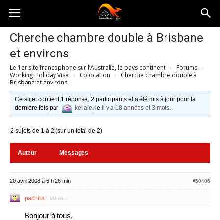
Australia-
Cherche chambre double à Brisbane
et environs
australie.com
Le 1er site francophone sur l’Australie, le pays-continent
›
Forums
›
Working Holiday Visa
›
Colocation
›
Cherche chambre double à
Brisbane et environs
Ce sujet contient 1 réponse, 2 participants et a été mis à jour pour la
dernière fois par
kellaie
, le
il y a 18 années et 3 mois
.
2 sujets de 1 à 2 (sur un total de 2)
Auteur
Messages
20 avril 2008 à 6 h 26 min
#50406
pachira
Membre
Bonjour à tous,