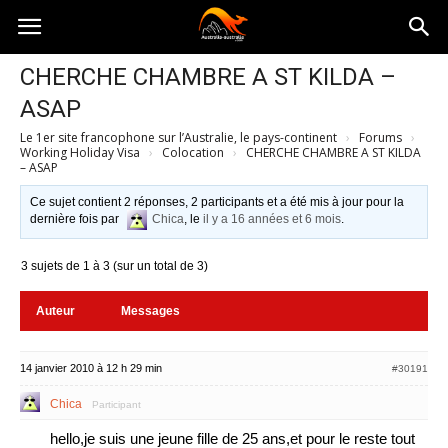
Australia-
CHERCHE CHAMBRE A ST KILDA –
ASAP
australie.com
Le 1er site francophone sur l’Australie, le pays-continent
›
Forums
›
Working Holiday Visa
›
Colocation
›
CHERCHE CHAMBRE A ST KILDA
– ASAP
Ce sujet contient 2 réponses, 2 participants et a été mis à jour pour la
dernière fois par
Chica
, le
il y a 16 années et 6 mois
.
3 sujets de 1 à 3 (sur un total de 3)
Auteur
Messages
14 janvier 2010 à 12 h 29 min
#30191
Chica
Participant
hello,je suis une jeune fille de 25 ans,et pour le reste tout