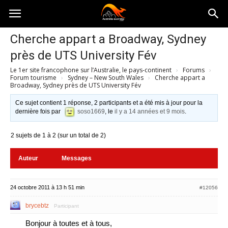
Australia-
Cherche appart a Broadway, Sydney
près de UTS University Fév
australie.com
Le 1er site francophone sur l’Australie, le pays-continent
›
Forums
›
Forum tourisme
›
Sydney – New South Wales
›
Cherche appart a
Broadway, Sydney près de UTS University Fév
Ce sujet contient 1 réponse, 2 participants et a été mis à jour pour la
dernière fois par
soso1669
, le
il y a 14 années et 9 mois
.
2 sujets de 1 à 2 (sur un total de 2)
Auteur
Messages
24 octobre 2011 à 13 h 51 min
#12056
brycebtz
Participant
Bonjour à toutes et à tous,