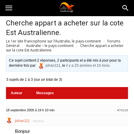
Australia-
Cherche appart a acheter sur la cote
Est Australienne.
australie.com
Le 1er site francophone sur l’Australie, le pays-continent
›
Forums
›
Général
›
Australie – le pays-continent
›
Cherche appart a acheter
sur la cote Est Australienne.
Ce sujet contient 2 réponses, 2 participants et a été mis à jour pour la
dernière fois par
johan111
, le
il y a 20 années et 10 mois
.
3 sujets de 1 à 3 (sur un total de 3)
Auteur
Messages
18 septembre 2005 à 19 h 10 min
#70228
johan111
Membre
Bonjour