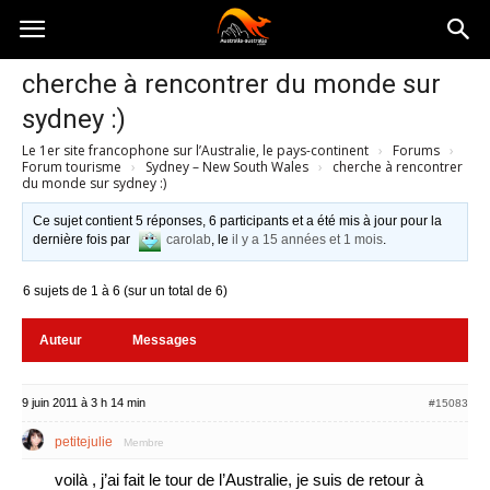
Australia-
cherche à rencontrer du monde sur
sydney :)
australie.com
Le 1er site francophone sur l’Australie, le pays-continent
›
Forums
›
Forum tourisme
›
Sydney – New South Wales
›
cherche à rencontrer
du monde sur sydney :)
Ce sujet contient 5 réponses, 6 participants et a été mis à jour pour la
dernière fois par
carolab
, le
il y a 15 années et 1 mois
.
6 sujets de 1 à 6 (sur un total de 6)
Auteur
Messages
9 juin 2011 à 3 h 14 min
#15083
petitejulie
Membre
voilà , j’ai fait le tour de l’Australie, je suis de retour à