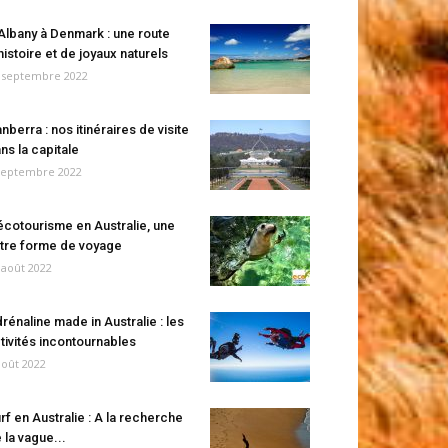
Albany à Denmark : une route
histoire et de joyaux naturels
 septembre 2022
nberra : nos itinéraires de visite
ns la capitale
septembre 2022
écotourisme en Australie, une
tre forme de voyage
 août 2022
rénaline made in Australie : les
tivités incontournables
août 2022
rf en Australie : A la recherche
 la vague...