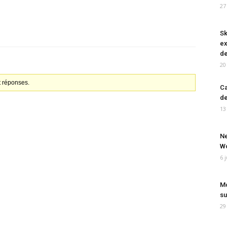
27
Sk
ex
de
20
t réponses.
Ca
de
13
Ne
Wo
6 
Mo
su
29