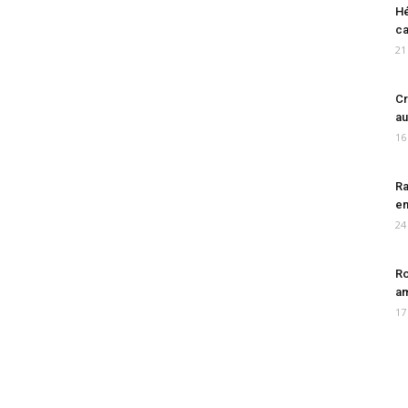
Hé
ca
21
Cr
au
16
Ra
en
24
Ro
am
17