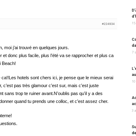
D’
d’
15
#224934
Ca
da
, moi j’ai trouvé en quelques jours.
7 
er et donc plus facile, plus l’été va se rapprocher et plus ca
di Beach!
L’
au
xe ca!!Les hotels sont chers ici, je pense que le mieux serai
10
, c’est pas très glamour c’est sur, mais c’est juste
t sans trop te ruiner avant.N’oublis pas qu’il y a des
Ad
onner quand tu prends une colloc, et c’est assez cher.
ac
3 
nterne!
uestions.
Su
de