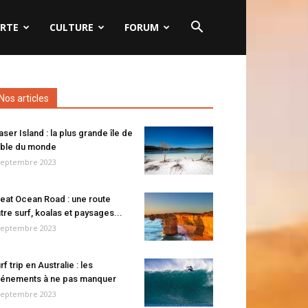
RTE
CULTURE
FORUM
Nos articles
aser Island : la plus grande île de
ble du monde
septembre 2023
eat Ocean Road : une route
tre surf, koalas et paysages...
septembre 2023
rf trip en Australie : les
énements à ne pas manquer
septembre 2023