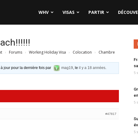
WHV
VISAS
PARTIR
DÉCOUVE
ch!!!!!!
nt
›
Forums
›
Working Holiday Visa
›
Colocation
›
Chambre
Fr
sa
 à jour pour la dernière fois par
mag19
, le
il y a 18 années
.
5 
Gr
en
5 
#47817
Su
év
5 