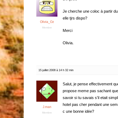
Je cherche une coloc à partir d
elle tjrs dispo?
Olivia_Oz
Membre
Merci
Olivia.
15 juillet 2008 à 14 h 32 min
Salut, je pense effectivement q
propose meme pas sachant que j’
savoir si tu savais s’il etait si
hotel pas cher pendant une sema
J.man
c une bonne idée?
Membre