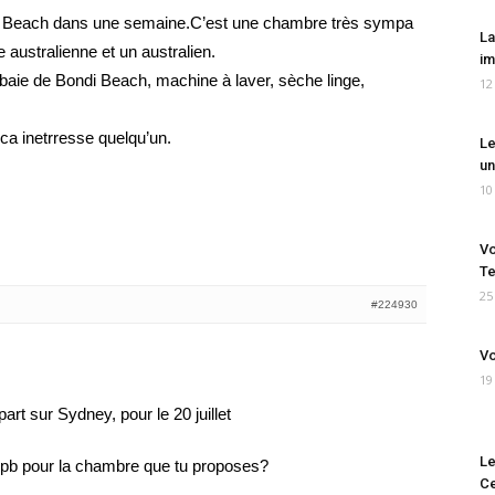
i Beach dans une semaine.C’est une chambre très sympa
La
 australienne et un australien.
im
a baie de Bondi Beach, machine à laver, sèche linge,
12
ca inetrresse quelqu’un.
Le
un
10
Vo
Te
25
#224930
Vo
19
rt sur Sydney, pour le 20 juillet
Le
n pb pour la chambre que tu proposes?
Ce