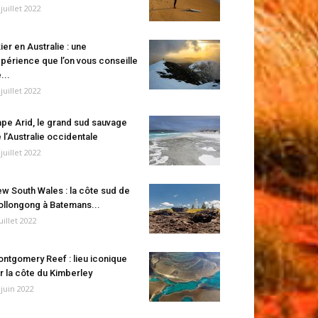
 juillet 2022
ier en Australie : une
périence que l’on vous conseille
...
 juillet 2022
pe Arid, le grand sud sauvage
 l’Australie occidentale
 juillet 2022
w South Wales : la côte sud de
llongong à Batemans...
juillet 2022
ntgomery Reef : lieu iconique
r la côte du Kimberley
 juin 2022