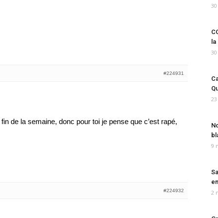
30
CO
la
30
#224931
Ca
Qu
23
 fin de la semaine, donc pour toi je pense que c’est rapé,
No
bl
9 
Sa
em
#224932
2 