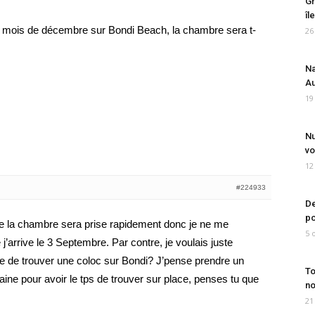
Gr
îl
u mois de décembre sur Bondi Beach, la chambre sera t-
26
Na
Au
19
Nu
vo
12
#224933
De
po
ue la chambre sera prise rapidement donc je ne me
5 
arrive le 3 Septembre. Par contre, je voulais juste
mple de trouver une coloc sur Bondi? J’pense prendre un
To
ine pour avoir le tps de trouver sur place, penses tu que
no
21