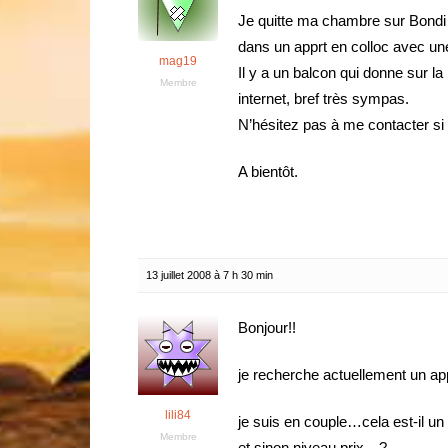
Je quitte ma chambre sur Bond
dans un apprt en colloc avec une
mag19
Il y a un balcon qui donne sur l
Membre
internet, bref très sympas.
N’hésitez pas à me contacter si 
A bientôt.
13 juillet 2008 à 7 h 30 min
Bonjour!!
je recherche actuellement un appa
lili84
je suis en couple…cela est-il u
Membre
et sinon niveau prix…?