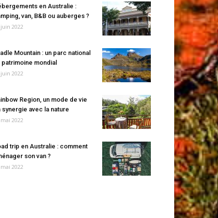
bergements en Australie :
mping, van, B&B ou auberges ?
 juin 2022
adle Mountain : un parc national
 patrimoine mondial
 juin 2022
inbow Region, un mode de vie
 synergie avec la nature
 mai 2022
ad trip en Australie : comment
énager son van ?
 mai 2022