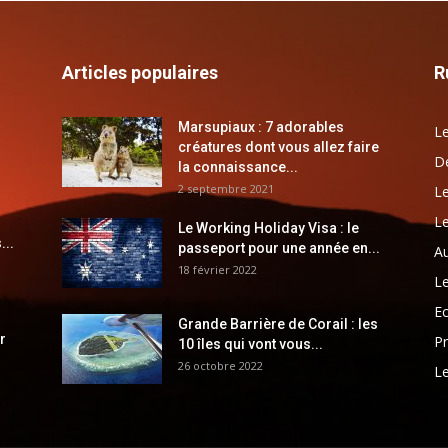
Articles populaires
R
Marsupiaux : 7 adorables
Le
créatures dont vous allez faire
Dé
la connaissance...
2 septembre 2021
Le
Le
Le Working Holiday Visa : le
...
passeport pour une année en...
Au
18 février 2022
Le
E
Grande Barrière de Corail : les
r
Pr
10 îles qui vont vous...
26 octobre 2022
Le