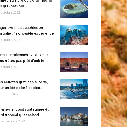
ande Barrière de Corail : les 10
es qui vont vous...
 octobre 2022
ger avec les dauphins en
stralie : l’incroyable expérience
 octobre 2022
its australiennes : 7 lieux que
us n’êtes pas prêt d’oublier...
 octobre 2022
s activités gratuites à Perth,
ur un été coloré et bien...
octobre 2022
wnsville, point stratégique du
rd tropical Queensland
 septembre 2022