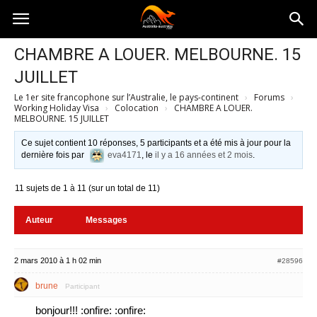
Australia-
CHAMBRE A LOUER. MELBOURNE. 15
JUILLET
australie.com
Le 1er site francophone sur l’Australie, le pays-continent
›
Forums
›
Working Holiday Visa
›
Colocation
›
CHAMBRE A LOUER.
MELBOURNE. 15 JUILLET
Ce sujet contient 10 réponses, 5 participants et a été mis à jour pour la
dernière fois par
eva4171
, le
il y a 16 années et 2 mois
.
11 sujets de 1 à 11 (sur un total de 11)
Auteur
Messages
2 mars 2010 à 1 h 02 min
#28596
brune
Participant
bonjour!!! :onfire: :onfire: