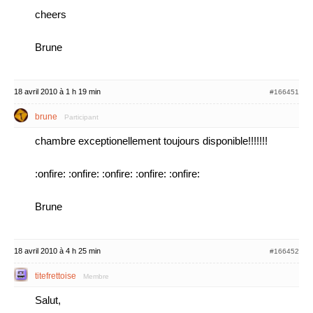
cheers
Brune
18 avril 2010 à 1 h 19 min
#166451
brune
Participant
chambre exceptionellement toujours disponible!!!!!!!
:onfire: :onfire: :onfire: :onfire: :onfire:
Brune
18 avril 2010 à 4 h 25 min
#166452
titefrettoise
Membre
Salut,