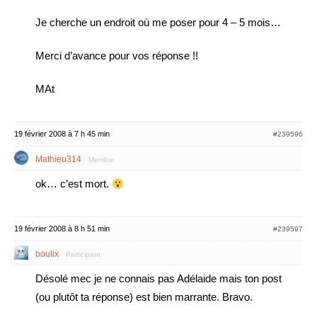
Je cherche un endroit où me poser pour 4 – 5 mois…
Merci d’avance pour vos réponse !!
MAt
19 février 2008 à 7 h 45 min
#239596
Mathieu314
Membre
ok… c’est mort.
19 février 2008 à 8 h 51 min
#239597
boulix
Participant
Désolé mec je ne connais pas Adélaide mais ton post
(ou plutôt ta réponse) est bien marrante. Bravo.