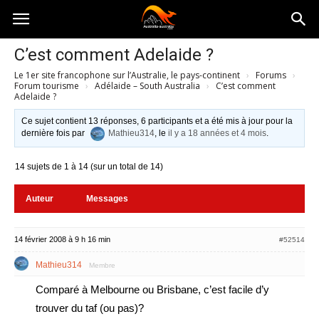
Australia-
C’est comment Adelaide ?
Le 1er site francophone sur l’Australie, le pays-continent
›
Forums
›
australie.com
Forum tourisme
›
Adélaide – South Australia
›
C’est comment
Adelaide ?
Ce sujet contient 13 réponses, 6 participants et a été mis à jour pour la
dernière fois par
Mathieu314
, le
il y a 18 années et 4 mois
.
14 sujets de 1 à 14 (sur un total de 14)
Auteur
Messages
14 février 2008 à 9 h 16 min
#52514
Mathieu314
Membre
Comparé à Melbourne ou Brisbane, c’est facile d’y
trouver du taf (ou pas)?