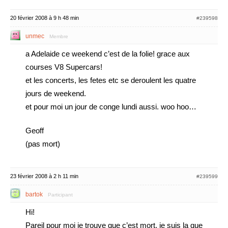
20 février 2008 à 9 h 48 min
#239598
unmec
Membre
a Adelaide ce weekend c’est de la folie! grace aux
courses V8 Supercars!
et les concerts, les fetes etc se deroulent les quatre
jours de weekend.
et pour moi un jour de conge lundi aussi. woo hoo…
Geoff
(pas mort)
23 février 2008 à 2 h 11 min
#239599
bartok
Participant
Hi!
Pareil pour moi je trouve que c’est mort, je suis la que