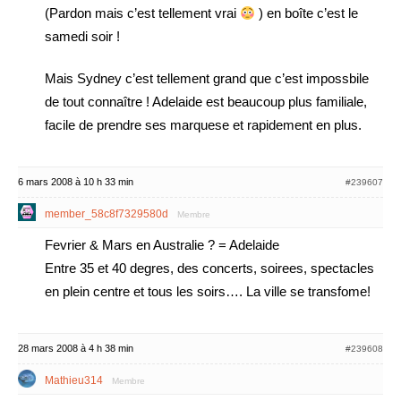
(Pardon mais c’est tellement vrai
) en boîte c’est le
samedi soir !
Mais Sydney c’est tellement grand que c’est impossbile
de tout connaître ! Adelaide est beaucoup plus familiale,
facile de prendre ses marquese et rapidement en plus.
6 mars 2008 à 10 h 33 min
#239607
member_58c8f7329580d
Membre
Fevrier & Mars en Australie ? = Adelaide
Entre 35 et 40 degres, des concerts, soirees, spectacles
en plein centre et tous les soirs…. La ville se transfome!
28 mars 2008 à 4 h 38 min
#239608
Mathieu314
Membre