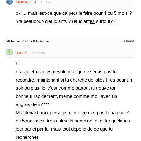
Mathieu314
Membre
ok … mais est-ce que ça peut le faire pour 4 ou 5 mois ?
Y’a beaucoup d’étudiants ? (étudiant
es
surtout??)
26 février 2008 à 8 h 09 min
#239603
bartok
Participant
hi
niveau etudiantes desole mais je ne serais pas te
repondre, maintenant si tu cherche de jolies filles pour un
soir ou plus, ici c’est comme partout tu trouve ton
bonheur rapidement, meme comme moi, avec un
anglais de m****
Maintenant, moi perso je ne me verrais pas la ba pour 4
ou 5 moi, c’est trop calme la semaine, expeter quelques
jour par ci par la, mais tout depend de ce que tu
recherches