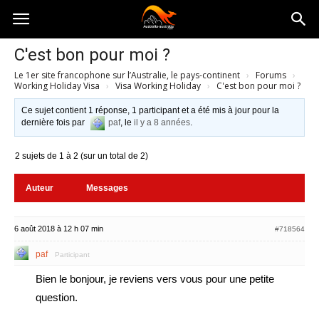
Australia-
C'est bon pour moi ?
Le 1er site francophone sur l’Australie, le pays-continent
›
Forums
›
australie.com
Working Holiday Visa
›
Visa Working Holiday
›
C'est bon pour moi ?
Ce sujet contient 1 réponse, 1 participant et a été mis à jour pour la
dernière fois par
paf
, le
il y a 8 années
.
2 sujets de 1 à 2 (sur un total de 2)
Auteur
Messages
6 août 2018 à 12 h 07 min
#718564
paf
Participant
Bien le bonjour, je reviens vers vous pour une petite
question.