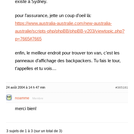
existe à Sydney.
pour l’assurance, jette un coup d’oeil là:
https://www.australia-australie.com/new-australia-
australie/scripts-php/phpBB/phpBB-v203/viewtopic.php?
p=7665#7665
enfin, le meilleur endroit pour trouver ton van, c’est les
panneaux d’affichage des backpackers. Tu fais le tour,
t’appelles et tu vois…
24 août 2004 à 14 h 47 min
#365181
noamme
Membre
merci bien!
3 sujets de 1 à 3 (sur un total de 3)