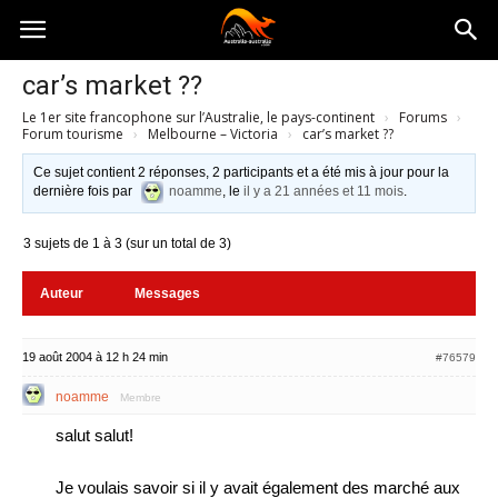
Australia-
car’s market ??
Le 1er site francophone sur l’Australie, le pays-continent
›
Forums
›
australie.com
Forum tourisme
›
Melbourne – Victoria
›
car’s market ??
Ce sujet contient 2 réponses, 2 participants et a été mis à jour pour la
dernière fois par
noamme
, le
il y a 21 années et 11 mois
.
3 sujets de 1 à 3 (sur un total de 3)
Auteur
Messages
19 août 2004 à 12 h 24 min
#76579
noamme
Membre
salut salut!
Je voulais savoir si il y avait également des marché aux