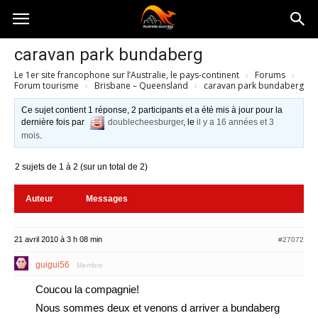
Australia-
caravan park bundaberg
Le 1er site francophone sur l’Australie, le pays-continent
›
Forums
›
australie.com
Forum tourisme
›
Brisbane – Queensland
›
caravan park bundaberg
Ce sujet contient 1 réponse, 2 participants et a été mis à jour pour la
dernière fois par
doublecheesburger
, le
il y a 16 années et 3
mois
.
2 sujets de 1 à 2 (sur un total de 2)
Auteur
Messages
21 avril 2010 à 3 h 08 min
#27072
guigui56
Membre
Coucou la compagnie!
Nous sommes deux et venons d arriver a bundaberg