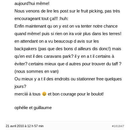
aujourd’hui même!
Nous venons de lire les post sur le fruit picking, pas très
encourageant tout ça!!! :huh:
Enfin maintenant qu on y est on va tenter notre chance
quand même! puis si rien on ira voir plus dans les terres!
en attendant on a vu beaucoup d avis sur les
backpakers (pas que des bons d ailleurs dis donc!) mais
qu’en est il des caravans park? il y en a t il certains à
éviter? certains mieux que d autres pour trouver du taff ?
(nous sommes en van)
Ou mieux y a t il des endroits ou stationner free quelques
jours?
merciiii à tous
et bon courage pour le boulot!
ophélie et guillaume
21 avril 2010 à 12 h 57 min
#161847