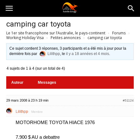
Australia-
camping car toyota
Le 1er site francophone sur l’Australie, le pays-continent
›
Forums
›
australie.com
Working Holiday Visa
›
Petites annonces
›
camping car toyota
Ce sujet contient 3 réponses, 3 participants et a été mis à jour pour la
dernière fois par
Lilithpp
, le
il y a 18 années et 4 mois
.
4 sujets de 1 à 4 (sur un total de 4)
Auteur
Messages
29 mars 2008 à 23 h 19 min
#51124
Lilithpp
Membre
MOTORHOME TOYOTA HIACE 1976
7.900 $ AU a debattre