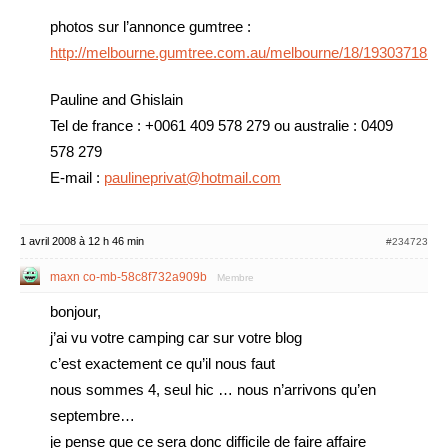
photos sur l’annonce gumtree :
http://melbourne.gumtree.com.au/melbourne/18/19303718.ht
Pauline and Ghislain
Tel de france : +0061 409 578 279 ou australie : 0409
578 279
E-mail :
paulineprivat@hotmail.com
1 avril 2008 à 12 h 46 min
#234723
maxn co-mb-58c8f732a909b
Membre
bonjour,
j’ai vu votre camping car sur votre blog
c’est exactement ce qu’il nous faut
nous sommes 4, seul hic … nous n’arrivons qu’en
septembre…
je pense que ce sera donc difficile de faire affaire