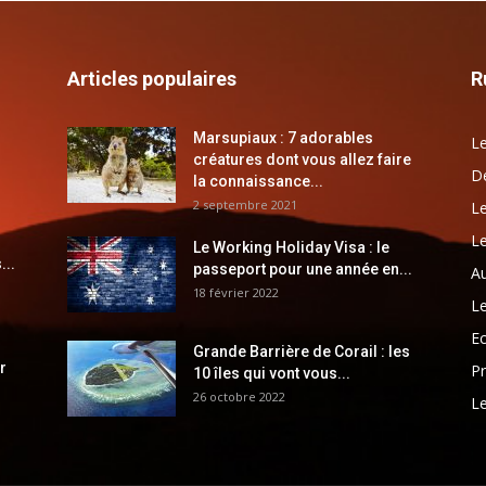
Articles populaires
R
Marsupiaux : 7 adorables
Le
créatures dont vous allez faire
Dé
la connaissance...
2 septembre 2021
Le
Le
Le Working Holiday Visa : le
...
passeport pour une année en...
Au
18 février 2022
Le
E
Grande Barrière de Corail : les
r
Pr
10 îles qui vont vous...
26 octobre 2022
Le