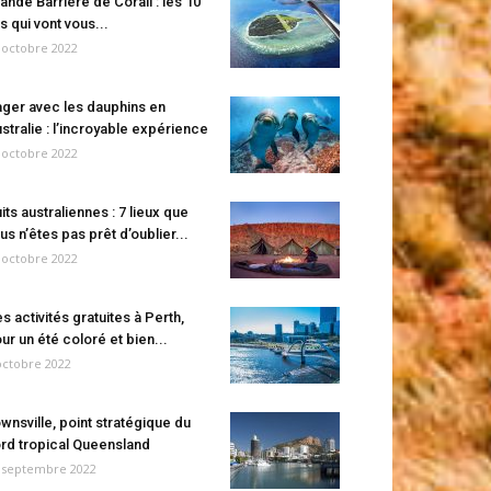
ande Barrière de Corail : les 10
es qui vont vous...
 octobre 2022
ger avec les dauphins en
stralie : l’incroyable expérience
 octobre 2022
its australiennes : 7 lieux que
us n’êtes pas prêt d’oublier...
 octobre 2022
s activités gratuites à Perth,
ur un été coloré et bien...
octobre 2022
wnsville, point stratégique du
rd tropical Queensland
 septembre 2022