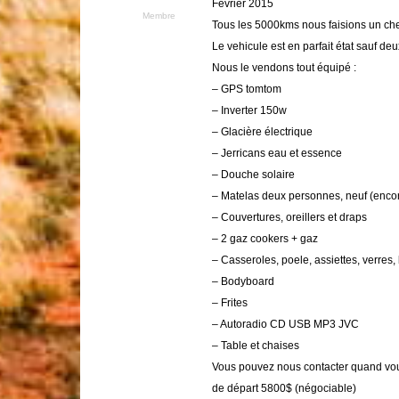
Fevrier 2015
Membre
Tous les 5000kms nous faisions un che
Le vehicule est en parfait état sauf deu
Nous le vendons tout équipé :
– GPS tomtom
– Inverter 150w
– Glacière électrique
– Jerricans eau et essence
– Douche solaire
– Matelas deux personnes, neuf (encor
– Couvertures, oreillers et draps
– 2 gaz cookers + gaz
– Casseroles, poele, assiettes, verres, 
– Bodyboard
– Frites
– Autoradio CD USB MP3 JVC
– Table et chaises
Vous pouvez nous contacter quand vous 
de départ 5800$ (négociable)