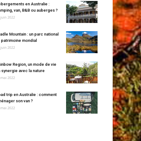
bergements en Australie :
mping, van, B&B ou auberges ?
 juin 2022
adle Mountain : un parc national
 patrimoine mondial
 juin 2022
inbow Region, un mode de vie
 synergie avec la nature
 mai 2022
ad trip en Australie : comment
énager son van ?
 mai 2022