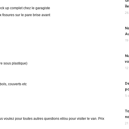
Gr
îl
ck up complet chez le garagiste
26
x fissures sur le pare brise avant
Na
Au
19
Nu
vo
e sous plastique)
12
De
bols, couverts etc
po
5 
To
no
voulez pour toutes autres questions et/ou pour visiter le van. Prix
21