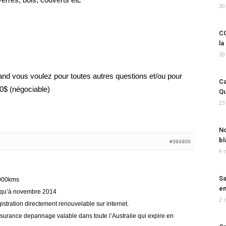
30
CO
la
30
nd vous voulez pour toutes autres questions et/ou pour
Ca
00$ (négociable)
Qu
23
No
bl
#394900
9 
Sa
 000kms
em
usqu’à novembre 2014
2 
istration directement renouvelable sur internet.
urance depannage valable dans toute l’Australie qui expire en