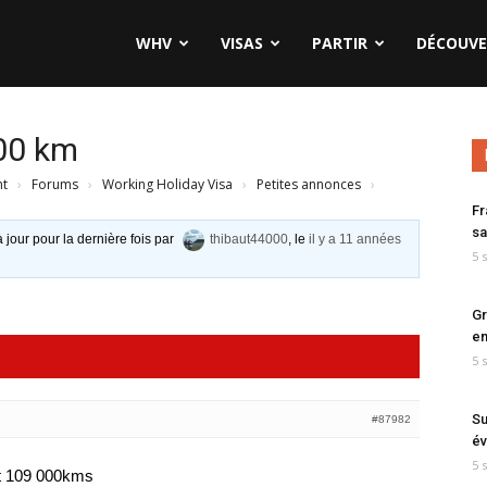
WHV
VISAS
PARTIR
DÉCOUVE
00 km
nt
›
Forums
›
Working Holiday Visa
›
Petites annonces
›
Fr
sa
à jour pour la dernière fois par
thibaut44000
, le
il y a 11 années
5 
Gr
en
5 
Su
#87982
év
5 
nt 109 000kms