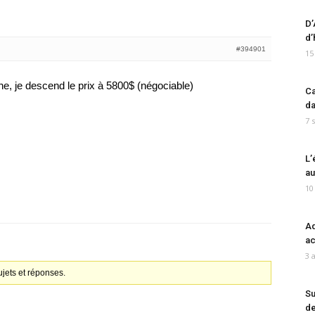
D’
d’
#394901
15
he, je descend le prix à 5800$ (négociable)
Ca
da
7 
L’
au
10
Ad
ac
3 
jets et réponses.
Su
de