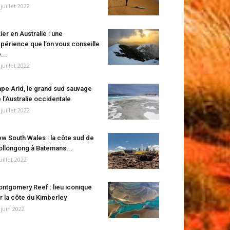
 juillet 2022
ier en Australie : une
périence que l’on vous conseille
...
 juillet 2022
pe Arid, le grand sud sauvage
 l’Australie occidentale
 juillet 2022
w South Wales : la côte sud de
llongong à Batemans...
juillet 2022
ntgomery Reef : lieu iconique
r la côte du Kimberley
 juin 2022