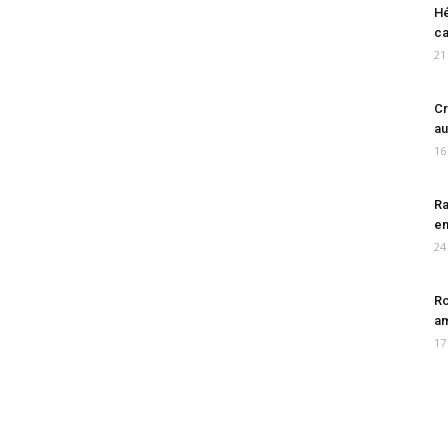
Hé
ca
21
Cr
au
16
Ra
en
24
Ro
am
17