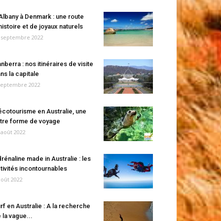
Albany à Denmark : une route
histoire et de joyaux naturels
 septembre 2022
nberra : nos itinéraires de visite
ns la capitale
septembre 2022
écotourisme en Australie, une
tre forme de voyage
 août 2022
rénaline made in Australie : les
tivités incontournables
août 2022
rf en Australie : A la recherche
 la vague...