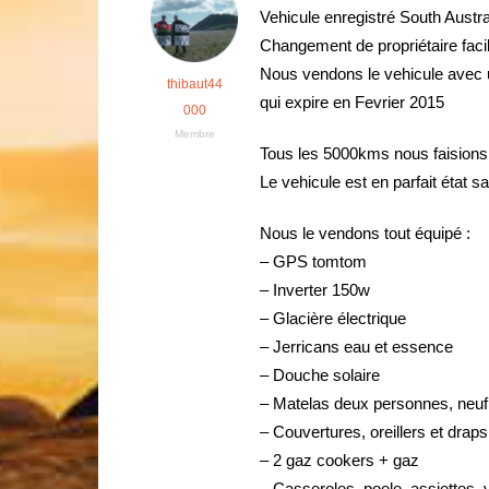
Vehicule enregistré South Austr
Changement de propriétaire facil 
Nous vendons le vehicule avec 
thibaut44
qui expire en Fevrier 2015
000
Membre
Tous les 5000kms nous faisions
Le vehicule est en parfait état s
Nous le vendons tout équipé :
– GPS tomtom
– Inverter 150w
– Glacière électrique
– Jerricans eau et essence
– Douche solaire
– Matelas deux personnes, neuf
– Couvertures, oreillers et draps
– 2 gaz cookers + gaz
– Casseroles, poele, assiettes, 