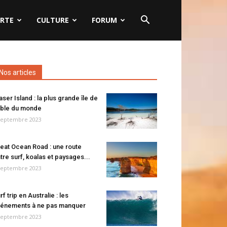
RTE
CULTURE
FORUM
Nos articles
aser Island : la plus grande île de
ble du monde
septembre 2023
eat Ocean Road : une route
tre surf, koalas et paysages...
septembre 2023
rf trip en Australie : les
énements à ne pas manquer
septembre 2023