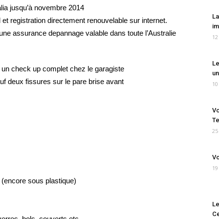
alia jusqu’à novembre 2014
La
et registration directement renouvelable sur internet.
im
une assurance depannage valable dans toute l’Australie
12
Le
 un check up complet chez le garagiste
un
auf deux fissures sur le pare brise avant
10
Vo
Te
25
Vo
19
 (encore sous plastique)
Le
Ce
verres, bols, couverts etc