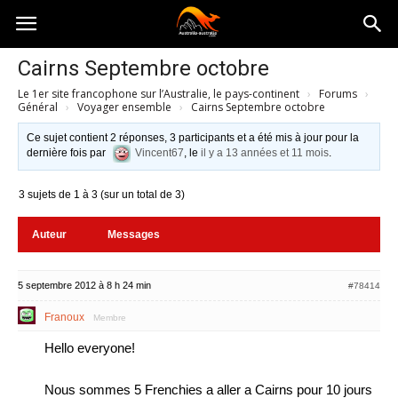
Australia-
Cairns Septembre octobre
Le 1er site francophone sur l’Australie, le pays-continent
›
Forums
›
australie.com
Général
›
Voyager ensemble
›
Cairns Septembre octobre
Ce sujet contient 2 réponses, 3 participants et a été mis à jour pour la
dernière fois par
Vincent67
, le
il y a 13 années et 11 mois
.
3 sujets de 1 à 3 (sur un total de 3)
Auteur
Messages
5 septembre 2012 à 8 h 24 min
#78414
Franoux
Membre
Hello everyone!
Nous sommes 5 Frenchies a aller a Cairns pour 10 jours