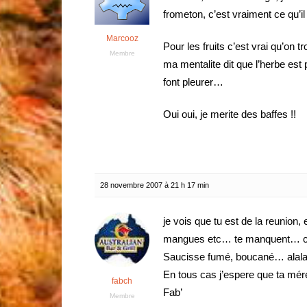
frometon, c’est vraiment ce qu’
Marcooz
Pour les fruits c’est vrai qu’on t
Membre
ma mentalite dit que l’herbe est 
font pleurer…
Oui oui, je merite des baffes !!
28 novembre 2007 à 21 h 17 min
je vois que tu est de la reunion, 
mangues etc… te manquent… co
Saucisse fumé, boucané… alalal
En tous cas j’espere que ta mér
fabch
Fab’
Membre