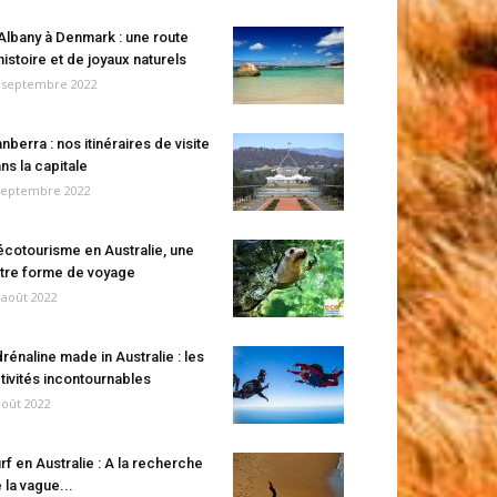
Albany à Denmark : une route
histoire et de joyaux naturels
 septembre 2022
nberra : nos itinéraires de visite
ns la capitale
septembre 2022
écotourisme en Australie, une
tre forme de voyage
 août 2022
rénaline made in Australie : les
tivités incontournables
août 2022
rf en Australie : A la recherche
 la vague...