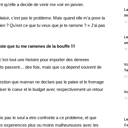
 qu’elle a decide de venir me voir en janvier.
La
im
plaisir, c’est pas le probleme. Mais quand elle m’a pose la
12
ien ? Qu’est ce que tu veux que je te ramene ? » J’ai pas
Le
un
uste que tu me ramenes de la bouffe !!!
10
e c’est tout une histoire pour importer des denrees
Vo
uits passent… des fois, mais que ca depend souvent de
Te
25
 question que maman ne declare pas le patee et le fromage
riser le coeur et le budget avec respectivement un retour
Vo
19
 pas le seul a etre confronte a ce probleme, et que
Le
es experiences plus ou moins malheureuses avec les
Ce