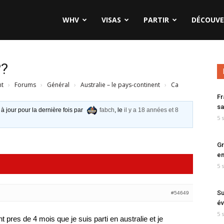
WHV
VISAS
PARTIR
DÉCOUVE
??
nt
›
Forums
›
Général
›
Australie – le pays-continent
›
Ca
Fr
sa
 à jour pour la dernière fois par
fabch
, le
il y a 18 années et 8
5 
Gr
en
5 
Su
#54649
év
5 
t pres de 4 mois que je suis parti en australie et je