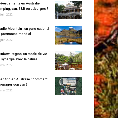
bergements en Australie :
mping, van, B&B ou auberges ?
 juin 2022
adle Mountain : un parc national
 patrimoine mondial
 juin 2022
inbow Region, un mode de vie
 synergie avec la nature
 mai 2022
ad trip en Australie : comment
énager son van ?
 mai 2022