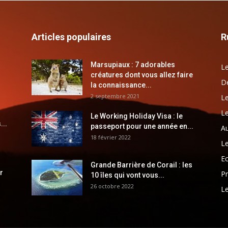
Articles populaires
R
Marsupiaux : 7 adorables
Le
créatures dont vous allez faire
Dé
la connaissance...
2 septembre 2021
Le
Le
Le Working Holiday Visa : le
...
passeport pour une année en...
Au
18 février 2022
Le
E
Grande Barrière de Corail : les
r
Pr
10 îles qui vont vous...
26 octobre 2022
Le