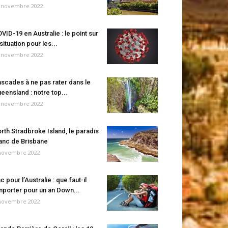
 novembre 2022
VID-19 en Australie : le point sur
 situation pour les...
 novembre 2022
scades à ne pas rater dans le
eensland : notre top...
 novembre 2022
rth Stradbroke Island, le paradis
anc de Brisbane
novembre 2022
c pour l’Australie : que faut-il
porter pour un an Down...
novembre 2022