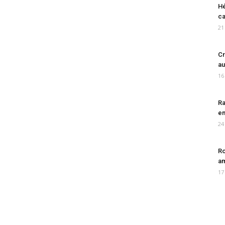
Hé
ca
21
Cr
au
16
Ra
en
24
Ro
am
17