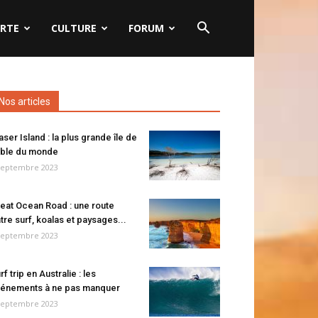
RTE
CULTURE
FORUM
Nos articles
aser Island : la plus grande île de
ble du monde
septembre 2023
eat Ocean Road : une route
tre surf, koalas et paysages...
septembre 2023
rf trip en Australie : les
énements à ne pas manquer
septembre 2023