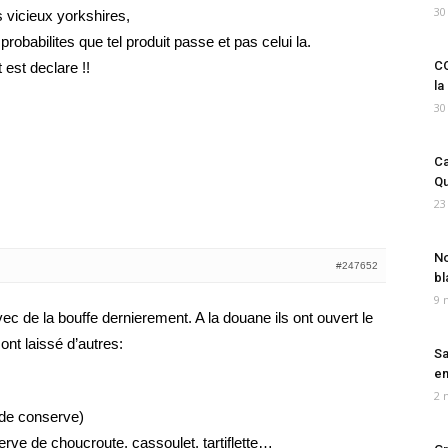
30
s vicieux yorkshires,
probabilites que tel produit passe et pas celui la.
CO
 est declare !!
la
30
Ca
Qu
23
No
#247652
bl
9 
 de la bouffe dernierement. A la douane ils ont ouvert le
ont laissé d’autres:
Sa
em
2 
e de conserve)
erve de choucroute, cassoulet, tartiflette…