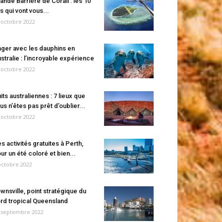
ande Barrière de Corail : les 10
es qui vont vous...
 octobre 2022
ger avec les dauphins en
stralie : l’incroyable expérience
 octobre 2022
its australiennes : 7 lieux que
us n’êtes pas prêt d’oublier...
 octobre 2022
s activités gratuites à Perth,
ur un été coloré et bien...
octobre 2022
wnsville, point stratégique du
rd tropical Queensland
 septembre 2022