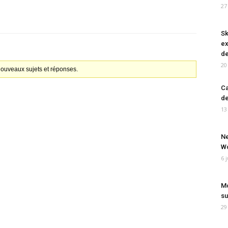
27
Sk
ex
de
20
 nouveaux sujets et réponses.
Ca
de
13
Ne
Wo
6 
Mo
su
29