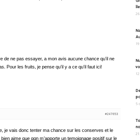
Gr
îl
26
Na
Au
19
ere de ne pas essayer, a mon avis aucune chance qu’il ne
Nu
 Pour les fruits, je pense qu’il y a ce qu’il faut ici!
vo
12
De
po
5 
#247653
To
no
e, je vais donc tenter ma chance sur les conserves et le
21
 bien aime que qqn m’apporte un temoignage positif sur le