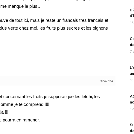
il me manque le plus…
D’
d’
rouve de tout ici, mais je reste un francais tres francais et
15
plus verte chez moi, les fruits plus sucres et les oignons
Ca
da
7 
L’
au
10
#247654
et concernant les fruits je suppose que les letchi, les
Ad
ac
mme je te comprend !!!!
3 
a !!!
e pourra en ramener.
Su
de