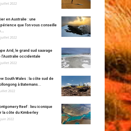
 juillet 2022
ier en Australie : une
périence que l’on vous conseille
...
 juillet 2022
pe Arid, le grand sud sauvage
 l’Australie occidentale
 juillet 2022
w South Wales : la côte sud de
llongong à Batemans...
juillet 2022
ntgomery Reef : lieu iconique
r la côte du Kimberley
 juin 2022