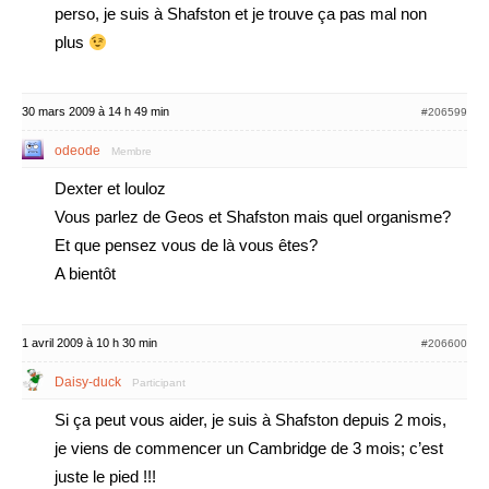
perso, je suis à Shafston et je trouve ça pas mal non
plus
30 mars 2009 à 14 h 49 min
#206599
odeode
Membre
Dexter et louloz
Vous parlez de Geos et Shafston mais quel organisme?
Et que pensez vous de là vous êtes?
A bientôt
1 avril 2009 à 10 h 30 min
#206600
Daisy-duck
Participant
Si ça peut vous aider, je suis à Shafston depuis 2 mois,
je viens de commencer un Cambridge de 3 mois; c’est
juste le pied !!!