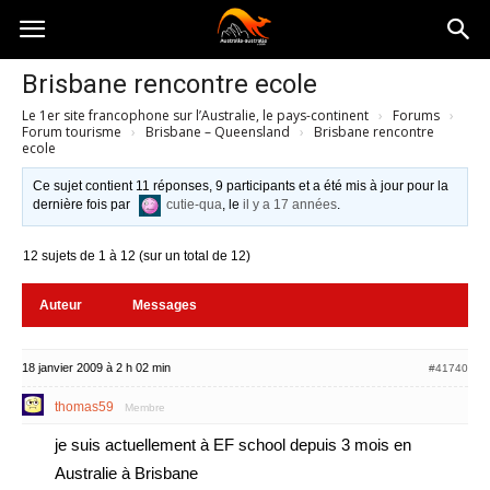
Australia-
Brisbane rencontre ecole
Le 1er site francophone sur l’Australie, le pays-continent
›
Forums
›
australie.com
Forum tourisme
›
Brisbane – Queensland
›
Brisbane rencontre
ecole
Ce sujet contient 11 réponses, 9 participants et a été mis à jour pour la
dernière fois par
cutie-qua
, le
il y a 17 années
.
12 sujets de 1 à 12 (sur un total de 12)
Auteur
Messages
18 janvier 2009 à 2 h 02 min
#41740
thomas59
Membre
je suis actuellement à EF school depuis 3 mois en
Australie à Brisbane