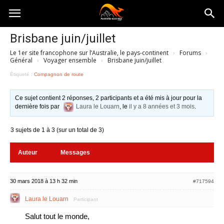
Australia-
Brisbane juin/juillet
Le 1er site francophone sur l’Australie, le pays-continent
›
Forums
›
australie.com
Général
›
Voyager ensemble
›
Brisbane juin/juillet
Étiqueté :
Compagnon de route
Ce sujet contient 2 réponses, 2 participants et a été mis à jour pour la
dernière fois par
Laura le Louarn
, le
il y a 8 années et 3 mois
.
3 sujets de 1 à 3 (sur un total de 3)
Auteur
Messages
30 mars 2018 à 13 h 32 min
#717594
Laura le Louarn
Participant
Salut tout le monde,