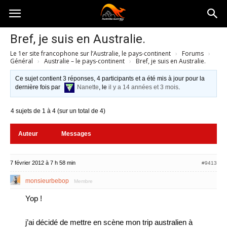
Australia-
Bref, je suis en Australie.
Le 1er site francophone sur l’Australie, le pays-continent
›
Forums
›
australie.com
Général
›
Australie – le pays-continent
›
Bref, je suis en Australie.
Ce sujet contient 3 réponses, 4 participants et a été mis à jour pour la
dernière fois par
Nanette
, le
il y a 14 années et 3 mois
.
4 sujets de 1 à 4 (sur un total de 4)
Auteur
Messages
7 février 2012 à 7 h 58 min
#9413
monsieurbebop
Membre
Yop !
j’ai décidé de mettre en scène mon trip australien à