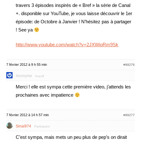
travers 3 épisodes inspirés de « Bref » la série de Canal
+. disponible sur YouTube, je vous laisse découvrir le 1er
épisode: de Octobre à Janvier ! N’hésitez pas à partager
! See ya
http://www.youtube.com/watch?v=2JXWioRm9Sk
7 février 2012 à 9 h 55 min
#99276
Anonyme
Inactif
Merci ! elle est sympa cette première video, j’attends les
prochaines avec impatience
7 février 2012 à 14 h 57 min
#99277
Sinai974
Participant
C’est sympa, mais mets un peu plus de pep’s on dirait