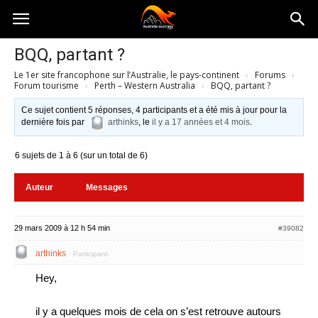
Australia-
BQQ, partant ?
Le 1er site francophone sur l’Australie, le pays-continent
›
Forums
›
australie.com
Forum tourisme
›
Perth – Western Australia
›
BQQ, partant ?
Ce sujet contient 5 réponses, 4 participants et a été mis à jour pour la
dernière fois par
arthinks
, le
il y a 17 années et 4 mois
.
6 sujets de 1 à 6 (sur un total de 6)
Auteur
Messages
29 mars 2009 à 12 h 54 min
#39082
arthinks
Participant
Hey,
il y a quelques mois de cela on s’est retrouve autours