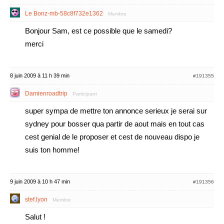
Le Bonz-mb-58c8f732e1362
Membre
Bonjour Sam, est ce possible que le samedi?
merci
8 juin 2009 à 11 h 39 min
#191355
Damienroadtrip
Participant
super sympa de mettre ton annonce serieux je serai sur
sydney pour bosser qua partir de aout mais en tout cas
cest genial de le proposer et cest de nouveau dispo je
suis ton homme!
9 juin 2009 à 10 h 47 min
#191356
stef.lyon
Membre
Salut !