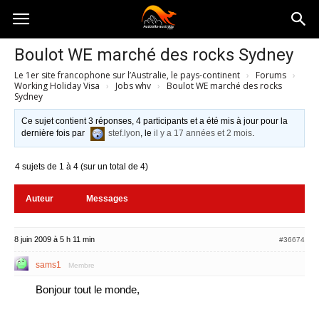
Australia-
Boulot WE marché des rocks Sydney
Le 1er site francophone sur l’Australie, le pays-continent
›
Forums
›
australie.com
Working Holiday Visa
›
Jobs whv
›
Boulot WE marché des rocks
Sydney
Ce sujet contient 3 réponses, 4 participants et a été mis à jour pour la
dernière fois par
stef.lyon
, le
il y a 17 années et 2 mois
.
4 sujets de 1 à 4 (sur un total de 4)
Auteur
Messages
8 juin 2009 à 5 h 11 min
#36674
sams1
Membre
Bonjour tout le monde,