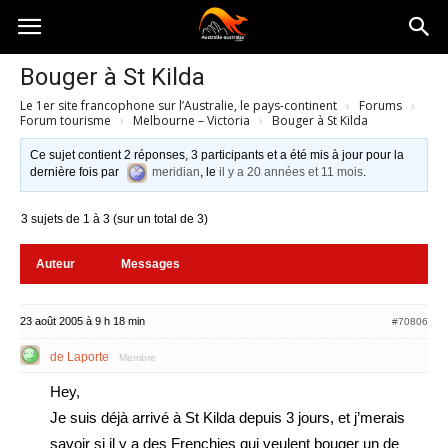
Australia-
Bouger à St Kilda
Le 1er site francophone sur l’Australie, le pays-continent
›
Forums
›
australie.com
Forum tourisme
›
Melbourne – Victoria
›
Bouger à St Kilda
Ce sujet contient 2 réponses, 3 participants et a été mis à jour pour la
dernière fois par
meridian
, le
il y a 20 années et 11 mois
.
3 sujets de 1 à 3 (sur un total de 3)
Auteur
Messages
23 août 2005 à 9 h 18 min
#70806
de Laporte
Membre
Hey,
Je suis déjà arrivé à St Kilda depuis 3 jours, et j’merais
savoir si il y a des Frenchies qui veulent bouger un de