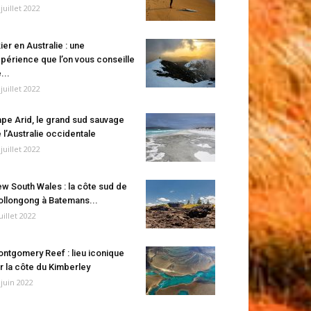
 juillet 2022
ier en Australie : une
périence que l’on vous conseille
...
 juillet 2022
pe Arid, le grand sud sauvage
 l’Australie occidentale
 juillet 2022
w South Wales : la côte sud de
llongong à Batemans...
juillet 2022
ntgomery Reef : lieu iconique
r la côte du Kimberley
 juin 2022