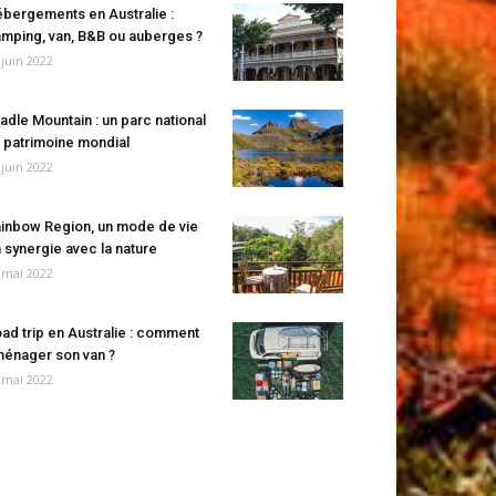
bergements en Australie :
mping, van, B&B ou auberges ?
 juin 2022
adle Mountain : un parc national
 patrimoine mondial
 juin 2022
inbow Region, un mode de vie
 synergie avec la nature
 mai 2022
ad trip en Australie : comment
énager son van ?
 mai 2022