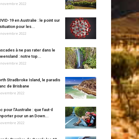
 novembre 2022
VID-19 en Australie : le point sur
 situation pour les...
 novembre 2022
scades à ne pas rater dans le
eensland : notre top...
 novembre 2022
rth Stradbroke Island, le paradis
anc de Brisbane
novembre 2022
c pour l’Australie : que faut-il
porter pour un an Down...
novembre 2022