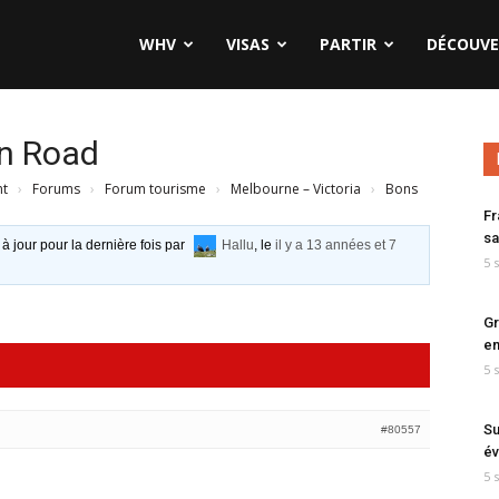
WHV
VISAS
PARTIR
DÉCOUVE
an Road
nt
›
Forums
›
Forum tourisme
›
Melbourne – Victoria
›
Bons
Fr
sa
 à jour pour la dernière fois par
Hallu
, le
il y a 13 années et 7
5 
Gr
en
5 
Su
#80557
év
5 