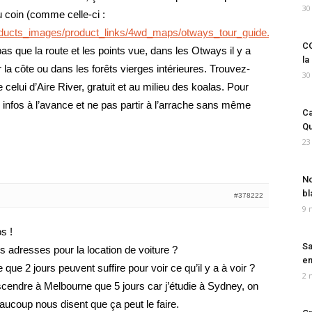
30
 coin (comme celle-ci :
oducts_images/product_links/4wd_maps/otways_tour_guide.asp
CO
 pas que la route et les points vue, dans les Otways il y a
la
 la côte ou dans les forêts vierges intérieures. Trouvez-
30
lui d’Aire River, gratuit et au milieu des koalas. Pour
des infos à l’avance et ne pas partir à l’arrache sans même
Ca
Qu
23
No
bl
#378222
9 
s !
Sa
s adresses pour la location de voiture ?
em
 que 2 jours peuvent suffire pour voir ce qu’il y a à voir ?
2 
endre à Melbourne que 5 jours car j’étudie à Sydney, on
aucoup nous disent que ça peut le faire.