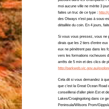
moi aucune ville ne mérite 3 jour
faites un truc de ce type :
http:/
des Otways n’est pas à sous-esti
détaillée du coin. En 4 jours, fai
Si vous vous pressez, vous ne pr
dirais que les 2 tiers d’entre e
eux ne pénètrent pas dans les f
vers les formations rocheuses de
arrêts de 5 min et des clics de p
http://parkweb.vic.gov.au/explor
Cela dit si vous demandez à quelq
que c’est la Great Ocean Road qu
conseillerai d’aller plein Est et
Lakes/Croajingolong dans ce ge
Peninsula/Wilsons Prom/Gippsl