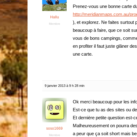
Prenez-vous une bonne carte du
http://meridianmaps.com.au/pr
Hallu
), et explorez. Ne faites surtout
Membre
beaucoup à faire, que ce soit sur
vous de bons campings, comme ce
en profiter il faut juste glâner 
une carte.
9 janvier 2013 à 9 h 28 min
Ok merci beaucoup pour les info
Est-ce que tu as des sites ou de
Et dernière petite question est-ce
Malheureusement on pourra desc
soso1669
a peur que ça soit short mais be
Membre