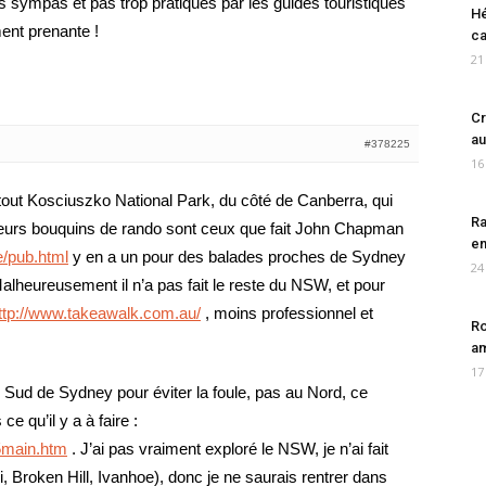
es sympas et pas trop pratiqués par les guides touristiques
Hé
ent prenante !
ca
21
Cr
au
#378225
16
out Kosciuszko National Park, du côté de Canberra, qui
Ra
eurs bouquins de rando sont ceux que fait John Chapman
en
/pub.html
y en a un pour des balades proches de Sydney
24
alheureusement il n’a pas fait le reste du NSW, et pour
ttp://www.takeawalk.com.au/
, moins professionnel et
Ro
am
17
 au Sud de Sydney pour éviter la foule, pas au Nord, ce
e qu’il y a à faire :
5main.htm
. J’ai pas vraiment exploré le NSW, je n’ai fait
, Broken Hill, Ivanhoe), donc je ne saurais rentrer dans