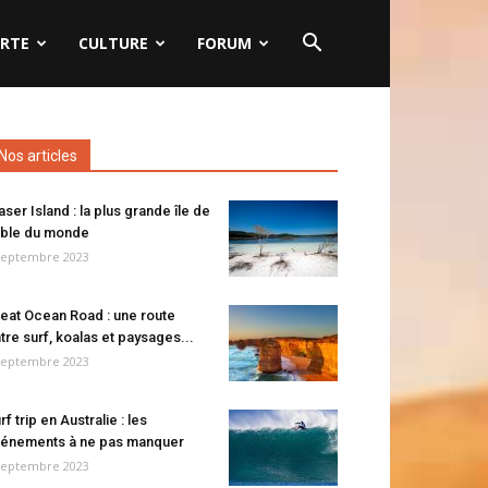
RTE
CULTURE
FORUM
Nos articles
aser Island : la plus grande île de
ble du monde
septembre 2023
eat Ocean Road : une route
tre surf, koalas et paysages...
septembre 2023
rf trip en Australie : les
énements à ne pas manquer
septembre 2023