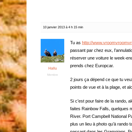
10 janvier 2013 à 4 h 15 min
Tu as
http://www.vroomvroomv
passant par chez eux, l’annulatio
réserver une voiture le week-en
prends chez Europcar.
Hallu
Membre
2 jours ça dépend ce que tu veux 
points de vue et à la plage, et alo
Si c’est pour faire de la rando,
faites Rainbow Falls, quelques 
River. Port Campbell National P
plus un lieu à photo qu’à rando t
passant dans les Grampians. Po