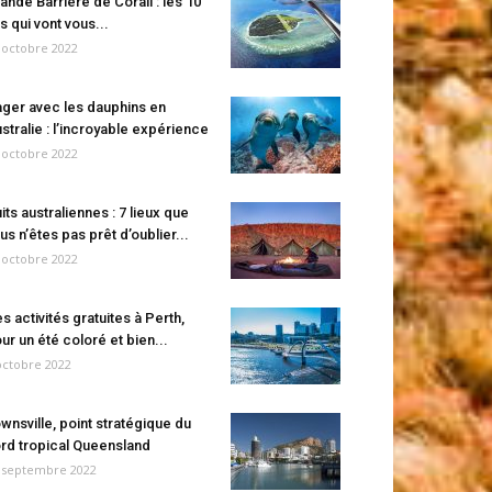
ande Barrière de Corail : les 10
es qui vont vous...
 octobre 2022
ger avec les dauphins en
stralie : l’incroyable expérience
 octobre 2022
its australiennes : 7 lieux que
us n’êtes pas prêt d’oublier...
 octobre 2022
s activités gratuites à Perth,
ur un été coloré et bien...
octobre 2022
wnsville, point stratégique du
rd tropical Queensland
 septembre 2022