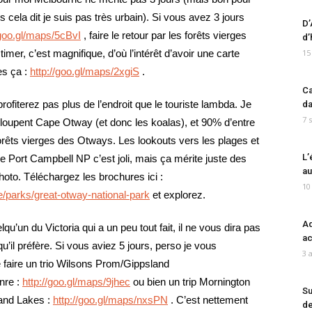
s cela dit je suis pas très urbain). Si vous avez 3 jours
D’
/goo.gl/maps/5cBvI
, faire le retour par les forêts vierges
d’
mer, c’est magnifique, d’où l’intérêt d’avoir une carte
15
tes ça :
http://goo.gl/maps/2xgiS
.
Ca
ofiterez pas plus de l’endroit que le touriste lambda. Je
da
7 
ux loupent Cape Otway (et donc les koalas), et 90% d’entre
orêts vierges des Otways. Les lookouts vers les plages et
L’
 Port Campbell NP c’est joli, mais ça mérite juste des
au
hoto. Téléchargez les brochures ici :
10
e/parks/great-otway-national-park
et explorez.
Ad
u’un du Victoria qui a un peu tout fait, il ne vous dira pas
ac
’il préfère. Si vous aviez 5 jours, perso je vous
3 
 de faire un trio Wilsons Prom/Gippsland
nre :
http://goo.gl/maps/9jhec
ou bien un trip Mornington
Su
and Lakes :
http://goo.gl/maps/nxsPN
. C’est nettement
de