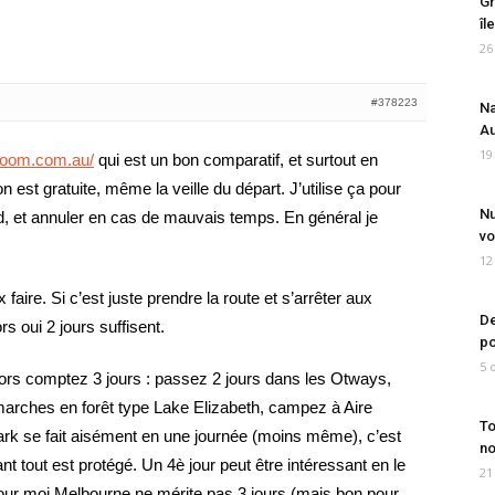
Gr
îl
26
#378223
Na
Au
19
room.com.au/
qui est un bon comparatif, et surtout en
n est gratuite, même la veille du départ. J’utilise ça pour
Nu
d, et annuler en cas de mauvais temps. En général je
vo
12
faire. Si c’est juste prendre la route et s’arrêter aux
De
rs oui 2 jours suffisent.
po
5 
 alors comptez 3 jours : passez 2 jours dans les Otways,
marches en forêt type Lake Elizabeth, campez à Aire
To
ark se fait aisément en une journée (moins même), c’est
no
ant tout est protégé. Un 4è jour peut être intéressant en le
21
ur moi Melbourne ne mérite pas 3 jours (mais bon pour