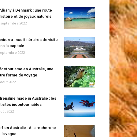
Albany à Denmark : une route
histoire et de joyaux naturels
 septembre 2022
nberra : nos itinéraires de visite
ns la capitale
septembre 2022
écotourisme en Australie, une
tre forme de voyage
 août 2022
rénaline made in Australie : les
tivités incontournables
août 2022
rf en Australie : A la recherche
 la vague...