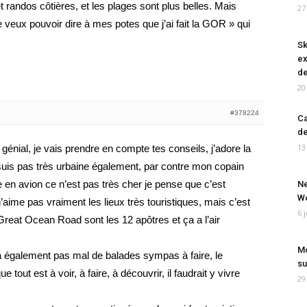
t randos côtières, et les plages sont plus belles. Mais
27
e veux pouvoir dire à mes potes que j’ai fait la GOR » qui
Sk
ex
de
20
#378224
Ca
de
13
 génial, je vais prendre en compte tes conseils, j’adore la
 suis pas très urbaine également, par contre mon copain
 en avion ce n’est pas très cher je pense que c’est
Ne
Wo
 n’aime pas vraiment les lieux très touristiques, mais c’est
6 
 Great Ocean Road sont les 12 apôtres et ça a l’air
Mo
 également pas mal de balades sympas à faire, le
su
 tout est à voir, à faire, à découvrir, il faudrait y vivre
29