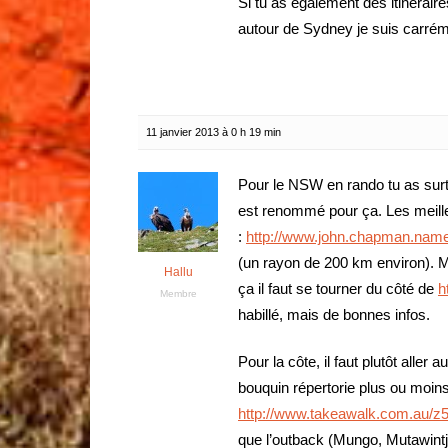
Si tu as également des itinérair
autour de Sydney je suis carrém
11 janvier 2013 à 0 h 19 min
Pour le NSW en rando tu as surt
est renommé pour ça. Les meill
:
http://www.john.chapman.name
(un rayon de 200 km environ). M
Hallu
ça il faut se tourner du côté de
h
Membre
habillé, mais de bonnes infos.
Pour la côte, il faut plutôt aller
bouquin répertorie plus ou moins c
http://www.takeawalk.com.au/z
que l’outback (Mungo, Mutawintji