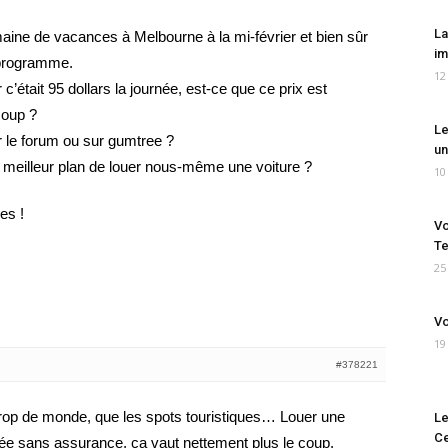
La
ine de vacances à Melbourne à la mi-février et bien sûr
im
 programme.
12
c’était 95 dollars la journée, est-ce que ce prix est
coup ?
Le
ur le forum ou sur gumtree ?
un
n meilleur plan de louer nous-même une voiture ?
10
es !
Vo
Te
25
Vo
19
#378221
 trop de monde, que les spots touristiques… Louer une
Le
Ce
rnée sans assurance, ça vaut nettement plus le coup.