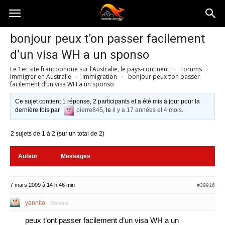
Australia-
bonjour peux t’on passer facilement
d’un visa WH a un sponso
australie.com
Le 1er site francophone sur l’Australie, le pays-continent
›
Forums
›
Immigrer en Australie
›
Immigration
›
bonjour peux t’on passer
facilement d’un visa WH a un sponso
Ce sujet contient 1 réponse, 2 participants et a été mis à jour pour la
dernière fois par
pierre845
, le
il y a 17 années et 4 mois
.
2 sujets de 1 à 2 (sur un total de 2)
Auteur
Messages
7 mars 2009 à 14 h 46 min
#39916
yannito
Membre
peux t’ont passer facilement d’un visa WH a un