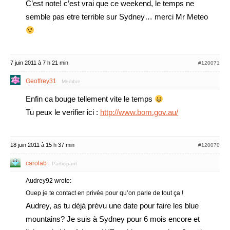
C’est note! c’est vrai que ce weekend, le temps ne
semble pas etre terrible sur Sydney… merci Mr Meteo
7 juin 2011 à 7 h 21 min
#120071
Geoffrey31
Membre
Enfin ca bouge tellement vite le temps
Tu peux le verifier ici :
http://www.bom.gov.au/
18 juin 2011 à 15 h 37 min
#120070
carolab
Participant
Audrey92 wrote:
Ouep je te contact en privée pour qu’on parle de tout ça !
Audrey, as tu déjà prévu une date pour faire les blue
mountains? Je suis à Sydney pour 6 mois encore et