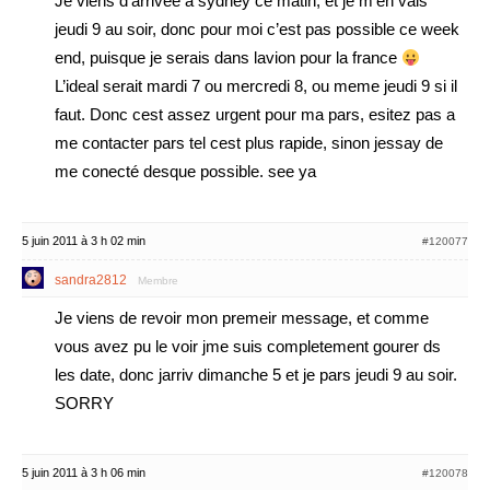
Je viens d’arrivée a sydney ce matin, et je m’en vais
jeudi 9 au soir, donc pour moi c’est pas possible ce week
end, puisque je serais dans lavion pour la france
L’ideal serait mardi 7 ou mercredi 8, ou meme jeudi 9 si il
faut. Donc cest assez urgent pour ma pars, esitez pas a
me contacter pars tel cest plus rapide, sinon jessay de
me conecté desque possible. see ya
5 juin 2011 à 3 h 02 min
#120077
sandra2812
Membre
Je viens de revoir mon premeir message, et comme
vous avez pu le voir jme suis completement gourer ds
les date, donc jarriv dimanche 5 et je pars jeudi 9 au soir.
SORRY
5 juin 2011 à 3 h 06 min
#120078