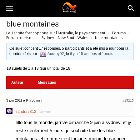
Australia-
blue montaines
Le 1er site francophone sur l’Australie, le pays-continent
›
Forums
›
australie.com
Forum tourisme
›
Sydney – New South Wales
›
blue montaines
Ce sujet contient 17 réponses, 5 participants et a été mis à jour pour la
dernière fois par
Audrey92
, le
il y a 15 années et 1 mois
.
18 sujets de 1 à 18 (sur un total de 18)
Auteur
Messages
3 juin 2011 à 9 h 58 min
#15215
sandra2812
Membre
hllo tous le monde, jarrive dimanche 9 juin a sydney, et jy
reste seulement 5 jours, je souhaite faire les blue
montaines, et comme cest toujours mieux de partager