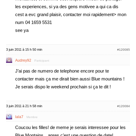
les experiences, si ya des gens motivee a qui ca dis
cest a evc grand plaisir, contacter moi rapidement> mon
num 04 1659 5531
see ya
3 juin 2011 à 15 h 50 min
#120085
Audrey92
Participant
J’ai pas de numero de telephone encore pour te
contacter mais ça me dirait bien aussi Blue mountains !
Je serais dispo le weekend prochain si ça te dit !
3 juin 2011 à 21 h 58 min
#120084
lala7
Membre
Coucou les filles! de meme je serais interessee pour les
Blue Montains…apres c’est une question de date!