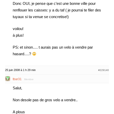
Donc OUI, je pense que c’est une bonne ville pour
renflouer les caisses: y a du taf ( je pourrai te filer des
tuyaux si ta venue se concretise!)
voilou!
à plus!
PS: et sinon…. t aurais pas un velo à vendre par
hasard….?
25 juin 2008 à 1 h 29 min
#229140
tbar31
Membre
Salut,
Non desole pas de gros velo a vendre..
A plous