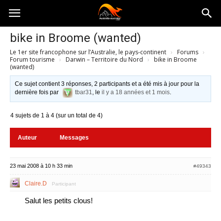
Australia-
bike in Broome (wanted)
Le 1er site francophone sur l’Australie, le pays-continent
›
Forums
›
australie.com
Forum tourisme
›
Darwin – Territoire du Nord
›
bike in Broome
(wanted)
Ce sujet contient 3 réponses, 2 participants et a été mis à jour pour la
dernière fois par
tbar31
, le
il y a 18 années et 1 mois
.
4 sujets de 1 à 4 (sur un total de 4)
Auteur
Messages
23 mai 2008 à 10 h 33 min
#49343
Claire.D
Participant
Salut les petits clous!